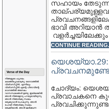
സഹായം തേടുന്നു.
താല്പര്യമുള്ളവര
പ്രവചനങ്ങളിലേക്ക
ഭാവി അറിയാന്‍ താ
വളര്‍ച്ചയിലേക്കു
CONTINUE READING..
യെശയ്യാ.29:12 
പ്രവചനമുണ്ട
Verse of the Day
നിങ്ങളുടെ ഹൃദയം
കലങ്ങിപ്പോകരുതു; ദൈവത്തിൽ
വിശ്വസിപ്പിൻ, എന്നിലും
ചോദ്യം: യെശയ്യ
വിശ്വസിപ്പിൻ.എന്റെ പിതാവിന്റെ
ഭവനത്തിൽ അനേകം
വാസസ്ഥലങ്ങൾ ഉണ്ടു; ഇല്ലെങ്കിൽ
പ്രവാചകനെ കുറി
ഞാൻ നിങ്ങളോടു പറയുമായിരുന്നു.
ഞാൻ നിങ്ങൾക്കു സ്ഥലം
പ്രവചിക്കുന്നുണ
ഒരുക്കുവാൻ പോകുന്നു. ഞാൻ
പോയി നിങ്ങൾക്കു സ്ഥലം
ഒരുക്കിയാൽ, ഞാൻ ഇരിക്കുന്ന