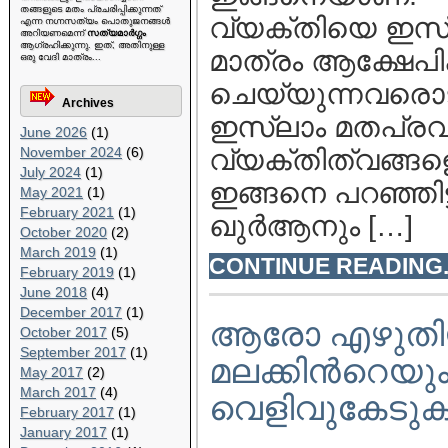
തങ്ങളുടെ മതം പ്രചരിപ്പിക്കുന്നത്
വ്യക്തിയെ ഇസ്
എന്ന നഗ്നസത്യം പൊതുജനങ്ങള്‍
അറിയണമെന്ന്
സത്യമാര്‍ഗ്ഗം
ആഗ്രഹിക്കുന്നു. ഇത്, അതിനുള്ള
മാത്രം ആക്ഷേപിക
ഒരു വേദി മാത്രം...
ചെയ്യുന്നവരൊട്‌ 
Archives
ഇസ്ലാം മതപ്രവാ
June 2026
(1)
November 2024
(6)
വ്യക്തിത്വങ്ങളെ
July 2024
(1)
ഇങ്ങനെ പറഞ്ഞിട
May 2021
(1)
February 2021
(1)
ഖുര്‍ആനും […]
October 2020
(2)
March 2019
(1)
CONTINUE READING..
February 2019
(1)
June 2018
(4)
December 2017
(1)
ആരോ എഴുതിയ
October 2017
(5)
September 2017
(1)
മലക്കിന്‍റെയു
May 2017
(2)
March 2017
(4)
വെളിവുകേടുകള്
February 2017
(1)
January 2017
(1)