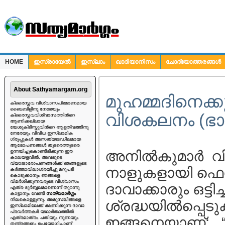
HOME
ഇസ്രായേല്‍
ഇസ്ലാം
ഖാദിയാനിസം
ചോദ്യോത്തരങ്ങള്‍
ചോദ്യങ്ങള്‍
About Sathyamargam.org
മുഹമ്മദിനെക്ക
ക്രൈസ്തവ വിശ്വാസപ്രമാണമായ
ബൈബിളിനു നേരേയും
വിശകലനം (ഭാ
ക്രൈസ്തവവിശ്വാസത്തിന്‍റെ
ആണിക്കല്ലായ
യേശുക്രിസ്തുവിന്‍റെ ആളത്വത്തിനു
നേരേയും വിവിധ ഇസ്ലാമിക
ഗ്രൂപ്പുകള്‍ അസത്യജഡിലമായ
ആരോപണങ്ങള്‍ തുടരെത്തുടരെ
അനില്‍കുമാര്‍ വ
ഉന്നയിച്ചുകൊണ്ടിരിക്കുന്ന ഈ
കാലയളവില്‍, അവരുടെ
വ്യാജാരോപണങ്ങള്‍ക്ക് ഞങ്ങളുടെ
നാളുകളായി ഫെസ്ബ
കര്‍ത്താവിലാശ്രയിച്ചു മറുപടി
കൊടുക്കാനും ഞങ്ങളെ
വിമര്‍ശിക്കുന്നവരുടെ വിശ്വാസം
ദാവാക്കാരും ഒട്ടിച
എത്ര ദുര്‍ബ്ബലമാണെന്ന് തുറന്നു
കാട്ടാനും വേണ്ടി
സത്യമാര്‍ഗ്ഗം
നിലകൊള്ളുന്നു. അമുസ്ലീങ്ങളെ
ശ്രദ്ധയില്‍പ്പെട
ഇസ്ലാമിലേക്ക് ക്ഷണിക്കുന്ന ദാവാ
പ്രവര്‍ത്തകര്‍ യഥാര്‍ത്ഥത്തില്‍
ഇങ്ങനെയാണ്: “മ
എത്രമാത്രം ചതിയും നുണയും
തന്ത്രങ്ങളും ഉപയോഗിച്ചാണ്