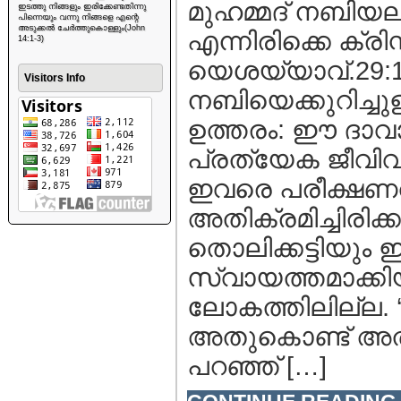
മുഹമ്മദ്‌ നബിയല
ഇടത്തു നിങ്ങളും ഇരിക്കേണ്ടതിന്നു
പിന്നെയും വന്നു നിങ്ങളെ എന്റെ
അടുക്കൽ ചേർത്തുകൊള്ളും(John
എന്നിരിക്കെ ക്ര
14:1-3)
യെശയ്യാവ്.29:12-
Visitors Info
നബിയെക്കുറിച്ച
ഉത്തരം: ഈ ദാവാ
പ്രത്യേക ജീവിവര്
ഇവരെ പരീക്ഷണവ
അതിക്രമിച്ചിരിക്ക
തൊലിക്കട്ടിയും ഇ
സ്വായത്തമാക്കിയ
ലോകത്തിലില്ല. ‘
അതുകൊണ്ട് അത് 
പറഞ്ഞ് […]