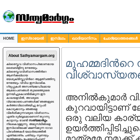
HOME
ഇസ്രായേല്‍
ഇസ്ലാം
ഖാദിയാനിസം
ചോദ്യോത്തരങ്ങള്‍
ചോദ്യങ്ങള്‍
About Sathyamargam.org
മുഹമ്മദിന്‍റെ
ക്രൈസ്തവ വിശ്വാസപ്രമാണമായ
ബൈബിളിനു നേരേയും
വിശ്വാസ്യതയ
ക്രൈസ്തവവിശ്വാസത്തിന്‍റെ
ആണിക്കല്ലായ
യേശുക്രിസ്തുവിന്‍റെ ആളത്വത്തിനു
നേരേയും വിവിധ ഇസ്ലാമിക
ഗ്രൂപ്പുകള്‍ അസത്യജഡിലമായ
ആരോപണങ്ങള്‍ തുടരെത്തുടരെ
അനില്‍കുമാര്‍ വ
ഉന്നയിച്ചുകൊണ്ടിരിക്കുന്ന ഈ
കാലയളവില്‍, അവരുടെ
വ്യാജാരോപണങ്ങള്‍ക്ക് ഞങ്ങളുടെ
കുറവായിട്ടാണ് 
കര്‍ത്താവിലാശ്രയിച്ചു മറുപടി
കൊടുക്കാനും ഞങ്ങളെ
വിമര്‍ശിക്കുന്നവരുടെ വിശ്വാസം
ഒരു വലിയ കാര്യ
എത്ര ദുര്‍ബ്ബലമാണെന്ന് തുറന്നു
കാട്ടാനും വേണ്ടി
സത്യമാര്‍ഗ്ഗം
നിലകൊള്ളുന്നു. അമുസ്ലീങ്ങളെ
ഉയര്‍ത്തിപ്പിടിച
ഇസ്ലാമിലേക്ക് ക്ഷണിക്കുന്ന ദാവാ
പ്രവര്‍ത്തകര്‍ യഥാര്‍ത്ഥത്തില്‍
മാത്രമേ നമുക്ക്
എത്രമാത്രം ചതിയും നുണയും
തന്ത്രങ്ങളും ഉപയോഗിച്ചാണ്