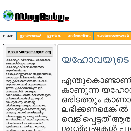
HOME
ഇസ്രായേല്‍
ഇസ്ലാം
ഖാദിയാനിസം
ചോദ്യോത്തരങ്ങള്‍
ചോദ്യങ്ങള്‍
About Sathyamargam.org
യഹോവയുടെ ദൂ
ക്രൈസ്തവ വിശ്വാസപ്രമാണമായ
ബൈബിളിനു നേരേയും
ക്രൈസ്തവവിശ്വാസത്തിന്‍റെ
ആണിക്കല്ലായ
യേശുക്രിസ്തുവിന്‍റെ ആളത്വത്തിനു
എന്തുകൊണ്ടാണ് 
നേരേയും വിവിധ ഇസ്ലാമിക
ഗ്രൂപ്പുകള്‍ അസത്യജഡിലമായ
ആരോപണങ്ങള്‍ തുടരെത്തുടരെ
കാണുന്ന യഹോവ
ഉന്നയിച്ചുകൊണ്ടിരിക്കുന്ന ഈ
കാലയളവില്‍, അവരുടെ
വ്യാജാരോപണങ്ങള്‍ക്ക് ഞങ്ങളുടെ
ഒരിടത്തും കാണ
കര്‍ത്താവിലാശ്രയിച്ചു മറുപടി
കൊടുക്കാനും ഞങ്ങളെ
വിമര്‍ശിക്കുന്നവരുടെ വിശ്വാസം
ലഭിക്കണമെങ്കില്
എത്ര ദുര്‍ബ്ബലമാണെന്ന് തുറന്നു
കാട്ടാനും വേണ്ടി
സത്യമാര്‍ഗ്ഗം
വെളിപ്പെട്ടത് 
നിലകൊള്ളുന്നു. അമുസ്ലീങ്ങളെ
ഇസ്ലാമിലേക്ക് ക്ഷണിക്കുന്ന ദാവാ
പ്രവര്‍ത്തകര്‍ യഥാര്‍ത്ഥത്തില്‍
ശുശ്രൂഷകള്‍ പു
എത്രമാത്രം ചതിയും നുണയും
തന്ത്രങ്ങളും ഉപയോഗിച്ചാണ്