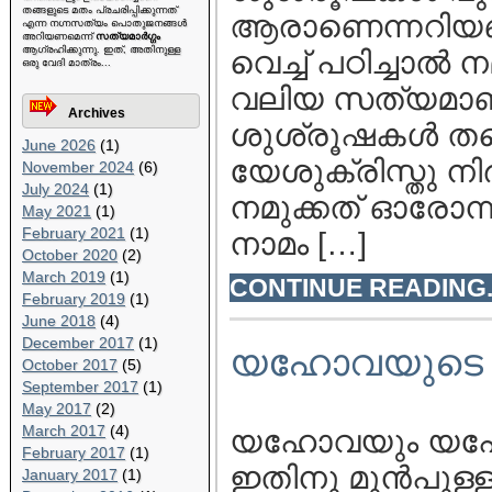
തങ്ങളുടെ മതം പ്രചരിപ്പിക്കുന്നത്
ആരാണെന്നറിയണം.
എന്ന നഗ്നസത്യം പൊതുജനങ്ങള്‍
അറിയണമെന്ന്
സത്യമാര്‍ഗ്ഗം
ആഗ്രഹിക്കുന്നു. ഇത്, അതിനുള്ള
വെച്ച് പഠിച്ചാല്‍ 
ഒരു വേദി മാത്രം...
വലിയ സത്യമാണ
Archives
ശുശ്രൂഷകള്‍ തന
June 2026
(1)
യേശുക്രിസ്തു നിര
November 2024
(6)
July 2024
(1)
നമുക്കത് ഓരോന്
May 2021
(1)
February 2021
(1)
നാമം […]
October 2020
(2)
March 2019
(1)
CONTINUE READING..
February 2019
(1)
June 2018
(4)
December 2017
(1)
യഹോവയുടെ ദൂ
October 2017
(5)
September 2017
(1)
May 2017
(2)
March 2017
(4)
യഹോവയും യഹോവ
February 2017
(1)
ഇതിനു മുന്‍പുള്
January 2017
(1)