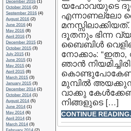
December 2016
(1)
യഹോവയുടെ ദൂതന
October 2016
(2)
September 2016
(4)
എന്നാണല്ലോ ബൈ
August 2016
(2)
മനസ്സിലാക്കിയ
June 2016
(4)
May 2016
(8)
ദൂതനും ഭിന്ന വ്
April 2016
(7)
December 2015
(2)
ബൈബിള്‍ വെളിപ്പെ
October 2015
(3)
നോക്കാം: “ഇതാ, വ
July 2015
(1)
June 2015
(1)
ഞാന്‍ നിയമിച്ചിരി
May 2015
(4)
കൊണ്ടുപോകേണ്ട
April 2015
(8)
March 2015
(3)
മുമ്പില്‍ അയക്കു
January 2015
(3)
December 2014
(2)
വാക്കു കേള്‍ക്ക
October 2014
(1)
നിങ്ങളുടെ […]
August 2014
(5)
June 2014
(1)
May 2014
(6)
CONTINUE READING..
April 2014
(2)
March 2014
(3)
February 2014
(2)