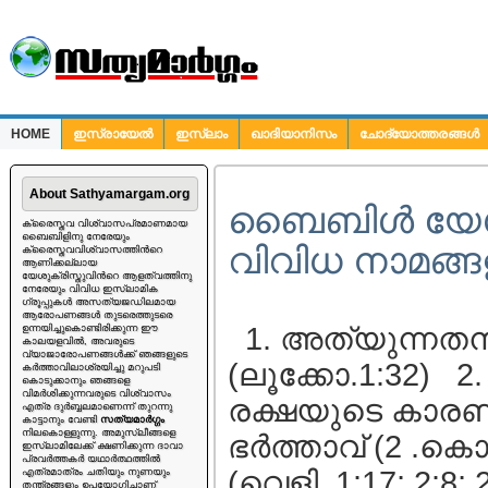
HOME
ഇസ്രായേല്‍
ഇസ്ലാം
ഖാദിയാനിസം
ചോദ്യോത്തരങ്ങള്‍
ചോദ്യങ്ങള്‍
About Sathyamargam.org
ബൈബിള്‍ യേശുക
ക്രൈസ്തവ വിശ്വാസപ്രമാണമായ
ബൈബിളിനു നേരേയും
വിവിധ നാമങ്
ക്രൈസ്തവവിശ്വാസത്തിന്‍റെ
ആണിക്കല്ലായ
യേശുക്രിസ്തുവിന്‍റെ ആളത്വത്തിനു
നേരേയും വിവിധ ഇസ്ലാമിക
ഗ്രൂപ്പുകള്‍ അസത്യജഡിലമായ
ആരോപണങ്ങള്‍ തുടരെത്തുടരെ
1. അത്യുന്നതനാ
ഉന്നയിച്ചുകൊണ്ടിരിക്കുന്ന ഈ
കാലയളവില്‍, അവരുടെ
വ്യാജാരോപണങ്ങള്‍ക്ക് ഞങ്ങളുടെ
(ലൂക്കോ.1:32) 2
കര്‍ത്താവിലാശ്രയിച്ചു മറുപടി
കൊടുക്കാനും ഞങ്ങളെ
വിമര്‍ശിക്കുന്നവരുടെ വിശ്വാസം
രക്ഷയുടെ കാരണ 
എത്ര ദുര്‍ബ്ബലമാണെന്ന് തുറന്നു
കാട്ടാനും വേണ്ടി
സത്യമാര്‍ഗ്ഗം
നിലകൊള്ളുന്നു. അമുസ്ലീങ്ങളെ
ഭര്‍ത്താവ് (2 .
ഇസ്ലാമിലേക്ക് ക്ഷണിക്കുന്ന ദാവാ
പ്രവര്‍ത്തകര്‍ യഥാര്‍ത്ഥത്തില്‍
(വെളി. 1:17; 2:8
എത്രമാത്രം ചതിയും നുണയും
തന്ത്രങ്ങളും ഉപയോഗിച്ചാണ്