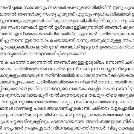
രഹിച്ചത്ര സമഗ്രവും സമാകര്‍ഷകവുമായ രീതിയില്‍ ഇതു പുറത്തിറക
യത്തില്‍ ഞങ്ങള്‍ക്കു സംതൃപ്തിയുണ്ട്. ഏറ്റവും ആധികാരികമായി
്ടുള്ളവരും എഴുതാന്‍ കഴിയുന്നവരുമായി,ജീവിച്ചിരിക്കുന്നവരും
 സംഭാവനകള്‍ ഇതില്‍ ഉള്‍ക്കൊള്ളിക്കുന്നതില്‍ ഞങ്ങള്‍ കുറെയേ
യായി എന്ന് ഞങ്ങള്‍ക്കഭിപ്രായമില്ല. എന്നാല്‍, പരിമിതമായ സമ
ിടിച്ചു തന്നെ ഇതെല്ലാം ചെയ്യേണ്ടി വന്നു. അതുമൂലമുള്ള 
തതകളുമെല്ലാം ഇതിനുണ്ട്. അവയ്ക്ക് മുഴുവന്‍ ഉത്തരവാദിത്വവ
 സ്മരണിക ഞങ്ങളവതരിപ്പിക്കുകയാണ്.
 പുറത്തിറക്കുന്നതില്‍ ഞങ്ങള്‍ക്കുള്ള ഉദ്ദേശ്യം ഒന്നാണ്. ചരി
ണം. ചരിത്രത്തിന്‍റെ പേരില്‍ ഇന്ന് നടക്കുന്ന വാസ്തവ വിരുദ്
ലുകളും അവയുടെ തനിനിറത്തില്‍ പൊതുജനങ്ങള്‍ക്ക് വ്യക്തമ
ഥയായിപ്പോകാതെ, ചരിത്രമായിത്തന്നെ നിലനിര്‍ത്തണം. അതി
ിക്കുകയാണ് ഇവിടെ ഞങ്ങളുടെ ലക്ഷ്യം. മാപ്പിള ലഹള നടന്നിട്ട
ുഃസ്വാദ് വായിലൂറി നില്‍ക്കുന്നവരുടെ തലമുറ തീരെ അറ്റുകഴിഞ്ഞ
നസ്സിനേറ്റ ആഘാതത്തോടൊപ്പം, ഉടലിനേറ്റ ക്ഷതങ്ങളും മാഞ
ഷാനുഭാവങ്ങളെ പാടെ അവഗണിച്ചുകൊണ്ട്, ചരിത്രം വളച്ചൊടിക്കു
ും നിരാശ്രയരുമായിരിക്കാം; കരുത്തുറ്റ കരങ്ങള്‍ അവരെ ഉയര്‍ത്ത
ം ചെറ്റക്കുടിലുകളിലും, ഹതഭാഗ്യരായ അവര്‍ തങ്ങളുടെ നിമിഷങ
ച്ഛന്മാര്‍ നഷ്ടപ്പെട്ടവര്‍; വിധവകളായിത്തീര്‍ന്നവര്‍; വീടു കൊള്ളി