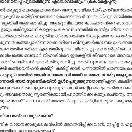
് മതിപ്പ് പുലര്‍ത്തുന്ന എല്ലാവര്‍ക്കും.” (കെ.കേളപ്പന്‍)
‍ മരുഭൂമിക്കൊള്ളക്കാരന്‍റെ അനുയായികള്‍ക്ക് എന്ത് മാന
കൂടി പോയിട്ടില്ലാത്തത് കൊണ്ട് അവര്‍ നല്ല വിപുലമായിത്തന
ണ ജൂബിലി ആഘോഷിച്ചു. ആ ജൂബിലിയാഘോഷത്തിന്‍റെ ഭാഗമായി ഇ
കളെയും ക്രിസ്ത്യാനികളെയും കൊല്ലുന്നതില്‍ മുന്നിട്ടു നിന്ന
ഷുകാര്‍ക്കെതിരെ പൊരുതിയ ധീരദേശാഭിമാനികളും മതസൗഹാര്‍ദ്ദത
ുന്നത് കണ്ടപ്പോഴാണ് മലബാറിലെ ഹിന്ദുക്കള്‍ക്ക് ബോധം വന്നത
്മാണത്തിനെതിരെ എന്തെങ്കിലും ചെയ്തേ പറ്റൂ എന്നവര്‍ക്ക് ബ
ുന്‍പത്തെ മലബാര്‍ ജിഹാദിന്‍റെ ഇരകളില്‍ ജീവനോടെ അവശേഷി
്‍റ് ചെയ്യാന്‍ അവര്‍ തീരുമാനിച്ചു. അതിനുവേണ്ടി അവരൊരു കമ്മ
ി കണ്‍വെന്‍ഷന്‍ കമ്മിറ്റി. കമ്മിറ്റിക്കാര്‍ പത്രത്തില്‍ പരസ്യം
 കുടുംബത്തില്‍ ആള്‍നാശമോ സ്വത്ത് നാശമോ നേരിട്ട ആളുകള
ന്നാല്‍ അത് സ്മരണികയില്‍ ഉള്‍പ്പെടുത്തുന്നതാണ്
എന്ന്. അതി
റെ ഇരകള്‍ തങ്ങളുടെ ദുരനുഭവങ്ങള്‍ മാപ്പിള ലഹള രക്തസാക്ഷി കണ
ു. അവരതൊരു സ്മരണികയായി പുറത്തിറക്കുകയും ചെയ്തു. അ
ടരണോ?” എന്ന ചോദ്യത്തോട് കൂടെ കമ്മിറ്റിക്കാരുടെ ഒരു ആമ
ന്നു:
ിയ വഞ്ചന തുടരണോ
?
ക വായനക്കാരുടെ മുന്‍പില്‍ അവതരിപ്പിക്കുവാന്‍, മാപ്പിള ലഹ
ക്ക് അതിയായ സന്തോഷമുണ്ട്.