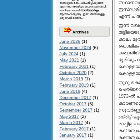
സ്ഥാനവുമ
തങ്ങളുടെ മതം പ്രചരിപ്പിക്കുന്നത്
എന്ന നഗ്നസത്യം പൊതുജനങ്ങള്‍
ഇസ്ലാമിന
അറിയണമെന്ന്
സത്യമാര്‍ഗ്ഗം
ആഗ്രഹിക്കുന്നു. ഇത്, അതിനുള്ള
എന്ന് ചിന
ഒരു വേദി മാത്രം...
ഇന്ന് വഖ
തട്ടിയെട
Archives
കാലം മുത
June 2026
(1)
കൊല്ലം മ
November 2024
(6)
കരളലിയിക
July 2024
(1)
ഭൂമിയും 
May 2021
(1)
February 2021
(1)
കൊള്ളയടി
October 2020
(2)
കൊള്ളയടി
March 2019
(1)
നൂറു കൊല
February 2019
(1)
ചെയ്തതെന
June 2018
(4)
1973-ല്‍
December 2017
(1)
കാരണമെന്
October 2017
(5)
സുവര്‍ണ്
September 2017
(1)
May 2017
(2)
ബ്രിട്ട
March 2017
(4)
മാപ്പിള ല
February 2017
(1)
രക്തസാക
January 2017
(1)
രക്തസാക്