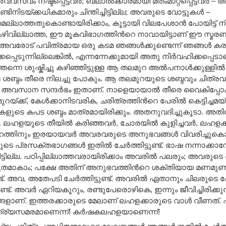
വ്വസ്വം നഷ്ടപ്പെട്ടവര്‍; ബലാല്‍ക്കാരമായി മതംമാറ്റപ്പെട്ടവര്‍ – 
്ടിനിടയ്ക്കധികമാരും ചിന്തിച്ചിട്ടില്ല; അവരുടെ വോട്ടുകള്‍ –
്ലാത്തതുകൊണ്ടായിരിക്കാം, കൂട്ടായി വിലപേശാന്‍ പോയിട്ട് നിവര
ിവില്ലാത്ത, ഈ മൂകവിഭാഗത്തിന്‍റെ നാവായിട്ടാണ് ഈ സ്മരണ
വരോട് പവിത്രമായ ഒരു കടമ ഞങ്ങള്‍ക്കുണ്ടെന്ന് ഞങ്ങള്‍ കരു
്കപ്പെടുന്നില്ലെങ്കില്‍, എന്നന്നേക്കുമായി അതു നിര്‍വഹിക്കപ്പെ
്തന്നെ ശുഷ്കിച്ചു കഴിഞ്ഞിട്ടുള്ള ആ തലമുറ അല്‍പനാള്‍ക്കുള്ള
ബ്ദം തീരെ നിലച്ചു പോകും. ആ തലമുറയുടെ ശബ്ദവും ചിത്രവും 
 അവസാന സന്ദര്‍ഭം ഇതാണ്. നാളെയായാല്‍ തീരെ വൈകിപ്പോകും.
യ്ക്ക്, കേള്‍ക്കാനിടവരിക, ചരിത്രത്തിന്‍റെ പേരില്‍ കെട്ടിച്ചമയ്
കളുടെ കപട ശബ്ദം മാത്രമായിരിക്കും. അതനുവദിച്ചുകൂടാ. 
 ലഹളയുടെ തീയില്‍ കരിഞ്ഞവര്‍, ചോരയില്‍ കുളിച്ചവര്‍, ലഹളക്
ത്തിനും ഇരയായവര്‍ അവരവരുടെ അനുഭവങ്ങള്‍ വിവരിച്ചുകൊണ്
െ പ്രസക്തഭാഗങ്ങള്‍ ഇതില്‍ ചേര്‍ത്തിട്ടുണ്ട്. ഭാഷ നന്നാക്കാ
ട്ടില്ല. പഠിപ്പില്ലാത്തവരായിരിക്കാം അവരില്‍ പലരും; അവര
തമാകാം; പക്ഷേ അതിന് അനുഭവത്തിന്‍റെ ശക്തിയായ മണമുണ്ട
്. അവ, അതേപടി ചേര്‍ത്തിട്ടുണ്ട്. അവരില്‍ ഏതാനും ചിലരുടെ 
ട്ടുണ്ട്. അവര്‍ ഏറിയകൂറും, രണ്ടുപേരൊഴികെ, ഇന്നും ജീവിച്ചിരിക്ക
ളാണ്. ഇത്തരക്കാരുടെ മേലാണ് ലഹളക്കാരുടെ വാള്‍ വീണത്. എ
ത്ര്യസമരമാണെന്ന്! കര്‍ഷകലഹളയാണെന്ന്!