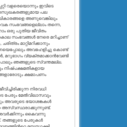
റ്റി വളരെയൊന്നും ഇവിടെ
ം അസുഖകരങ്ങളുമായ പല
ും വികാരങ്ങളെ അണുവെങ്കിലും
, ഈവക സംഭവങ്ങളെല്ലാം തന്നെ,
നാം ഒരു പുതിയ ജീവിതം
തകാല സംഭവങ്ങള്‍ നേരെ മറിച്ചാണ്
രിത്രം മാറ്റിമറിക്കാനും
മരണയെപ്പോലും അവഹേളിച്ചു കൊണ്ട്
‍, മറുഭാഗം വ്യക്തമാക്കാന്‍വേണ്ടി
 പോലും ഞങ്ങളുടെ സ്വന്തമല്ല.
തും നിഷ്പക്ഷമതികളായ
ങ്ങളാരോടും ക്ഷമാപണം
വിച്ചിരിക്കുന്ന നിരവധി
ടെ പേരും മേല്‍വിലാസവും
പലരും അവരുടെ ഭയാശങ്കകള്‍
െ അസ്വസ്ഥരാക്കുന്നുണ്ട്.
ര്‍ക്കിന്നും കൈവന്നു
്. തങ്ങളുടെ പേരുകള്‍
ുദായത്തിന്‍റെ മനഃസാക്ഷി