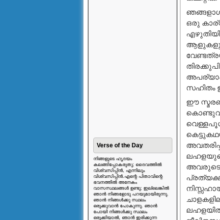
ഞങ്ങളാഗ്
ഒരു കാര്
എഴുതിയിട
ആളുകളുടെ
വേണ്ടത്ര
തിരക്കുപ
അപര്യാപ്
സഹിതം ഈ
ഈ സ്മരണിക
കൊണ്ടുവര
വെള്ളപൂശ
കെട്ടുക
അവതരിപ്പ
Verse of the Day
ലഹളയുടെ ദ
നിങ്ങളുടെ ഹൃദയം
കലങ്ങിപ്പോകരുതു; ദൈവത്തിൽ
അവരുടെ മ
വിശ്വസിപ്പിൻ, എന്നിലും
പ്രത്യക്
വിശ്വസിപ്പിൻ.എന്റെ പിതാവിന്റെ
ഭവനത്തിൽ അനേകം
നിസ്സഹായര
വാസസ്ഥലങ്ങൾ ഉണ്ടു; ഇല്ലെങ്കിൽ
ഞാൻ നിങ്ങളോടു പറയുമായിരുന്നു.
ചാളകളിലു
ഞാൻ നിങ്ങൾക്കു സ്ഥലം
ഒരുക്കുവാൻ പോകുന്നു. ഞാൻ
ലഹളയില്‍ അ
പോയി നിങ്ങൾക്കു സ്ഥലം
ഒരുക്കിയാൽ, ഞാൻ ഇരിക്കുന്ന