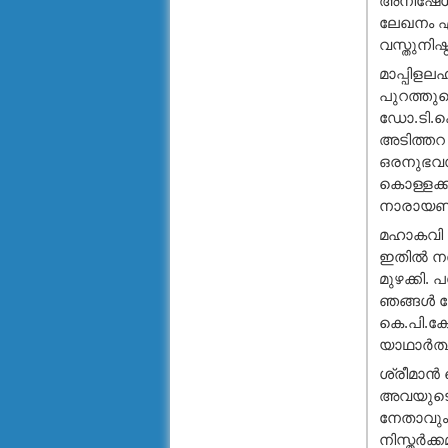
അനിഷേധ്യ
ലേഖനം എ
വസ്തുനിഷ്
മാപ്പിളല
പുറത്തു
ഡോ.ടി.കെ
അടിത്തറ 
ഒരനുഭവസസ
കൊള്ളക്ക
നാരായണപ
മഹാകവി 
ഇതില്‍ ന
മുഴക്കി.
ഞങ്ങള്‍ 
കെ.പി.കേ
യാഥാര്‍ത്
ശ്രീമാന്‍
അവയുടെ 
നേതാവും
നിസ്തര്‍