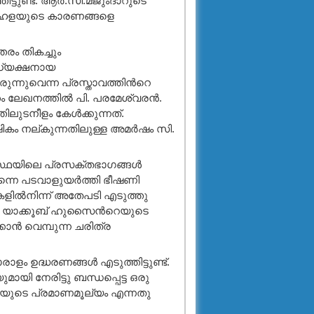
്ടുണ്ട്. ആര്‍.സി.മജുംദാറുടെ
 ലഹളയുടെ കാരണങ്ങളെ
രം തികച്ചും
ധ്യക്ഷനായ
ന്നുവെന്ന പ്രസ്താവത്തിന്‍റെ
 ലേഖനത്തില്‍ പി. പരമേശ്വരന്‍.
ടനീളം കേള്‍ക്കുന്നത്.
ികം നല്കുന്നതിലുള്ള അമര്‍ഷം സി.
്ഥയിലെ പ്രസക്തഭാഗങ്ങള്‍
തന്നെ പടവാളുയര്‍ത്തി ഭീഷണി
കളില്‍നിന്ന് അതേപടി എടുത്തു
്നെ. യാക്കൂബ് ഹുസൈന്‍റെയുടെ
ന്‍ വെമ്പുന്ന ചരിത്ര
ാളം ഉദ്ധരണങ്ങള്‍ എടുത്തിട്ടുണ്ട്.
നേരിട്ടു ബന്ധപ്പെട്ട ഒരു
ുടെ പ്രമാണമൂല്യം എന്നതു