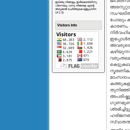
ജീവിതസര്‍
ഇടത്തു നിങ്ങളും ഇരിക്കേണ്ടതിന്നു
പിന്നെയും വന്നു നിങ്ങളെ എന്റെ
അരനൂറ്റാണ
അടുക്കൽ ചേർത്തുകൊള്ളും(John
സംഘടിതമല
14:1-3)
പോലും കഴ
Visitors Info
കാരണം, അ
നിര്‍വഹിക
ഇപ്പോള്‍ത
അവരുടെ ശ
കഴിയുന്ന
വരുംതലമുറ
കെട്ടുകഥ
സ്മരണിക.
മാംസദാഹ
കത്തുകളുട
തുനിഞ്ഞി
അപരിഷ്കൃ
ഗുണമുണ്ട
ശ്രമിച്ചി
ഹരിജനങ്ങ
സ്വാതന്