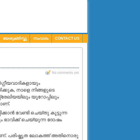
യേശുക്രിസ്തു
സംവാദം
CONTACT US
No comments yet
വർഗ്ഗീയവാദികളായും
ിക്കുക, നാളെ നിങ്ങളുടെ
്രേലിയയിലും യൂറോപ്പിലും
ാണ്.
കാന്‍ വേണ്ടി ചെയ്തു കൂട്ടുന്ന
ം ഭാവിക്ക് ചെയ്യുന്ന ദോഷം
ാണ്. പരിഷ്കൃത ലോകത്ത് അതിനൊരു