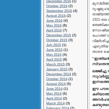
December 2016
(1)
മുസ്ലീങ്
October 2016
(2)
ദുഷ്ടമുഹ
September 2016
(4)
രാജ്യത്തി
August 2016
(2)
1921-ലെ മ
June 2016
(4)
തേങ്ങിക്
May 2016
(8)
സോഷ്യലിസ
April 2016
(7)
December 2015
(2)
രംഗത്ത് 
October 2015
(3)
വിമര്‍ശി
July 2015
(1)
എഴുതിയ 
June 2015
(1)
താഴെ കൊ
May 2015
(4)
“ഇന്ത്യന
April 2015
(8)
സ്വാതന്ത
March 2015
(3)
January 2015
(3)
ലജ്ജിച്ച
December 2014
(2)
സുവര്‍ണ്
October 2014
(1)
ഇന്നത്തെ
August 2014
(5)
June 2014
(1)
ഈ പൗരാണി
May 2014
(6)
കഴിയാത്ത 
April 2014
(2)
അനര്‍ഹര
March 2014
(3)
കണ്ടുതന്
February 2014
(2)