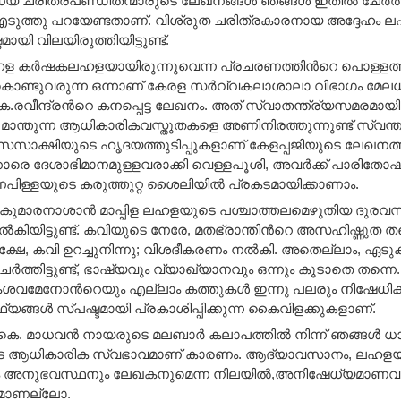
 ചരിത്രപണ്ഡിതന്മാരുടെ ലേഖനങ്ങള്‍ ഞങ്ങള്‍ ഇതില്‍ ചേര്‍ത്തിട
ടുത്തു പറയേണ്ടതാണ്. വിശ്രുത ചരിത്രകാരനായ അദ്ദേഹം
ഠമായി വിലയിരുത്തിയിട്ടുണ്ട്.
ഹള കര്‍ഷകലഹളയായിരുന്നുവെന്ന പ്രചരണത്തിന്‍റെ പൊള്ളത്ത
കൊണ്ടുവരുന്ന ഒന്നാണ് കേരള സര്‍വ്വകലാശാലാ വിഭാഗം മേല
.രവീന്ദ്രന്‍റെ കനപ്പെട്ട ലേഖനം. അത് സ്വാതന്ത്ര്യസമരമായിരു
മാന്തുന്ന ആധികാരികവസ്തുതകളെ അണിനിരത്തുന്നുണ്ട്‌ സ്വന്തം
ാക്ഷിയുടെ ഹൃദയത്തുടിപ്പുകളാണ് കേളപ്പജിയുടെ ലേഖനത്തിലു
ാരെ ദേശാഭിമാനമുള്ളവരാക്കി വെള്ളപൂശി, അവര്‍ക്ക് പാരിതോഷ
ിള്ളയുടെ കരുത്തുറ്റ ശൈലിയില്‍ പ്രകടമായിക്കാണാം.
കുമാരനാശാന്‍ മാപ്പിള ലഹളയുടെ പശ്ചാത്തലമെഴുതിയ ദുരവസ
ല്‍കിയിട്ടുണ്ട്. കവിയുടെ നേരേ, മതഭ്രാന്തിന്‍റെ അസഹിഷ്ണുത 
 പക്ഷേ, കവി ഉറച്ചുനിന്നു; വിശദീകരണം നല്‍കി. അതെല്ലാം, ഏടു
ചേര്‍ത്തിട്ടുണ്ട്, ഭാഷ്യവും വ്യാഖ്യാനവും ഒന്നും കൂടാതെ തന
ശവമേനോന്‍റെയും എല്ലാം കത്തുകള്‍ ഇന്നു പലരും നിഷേധിക്കാ
ഥ്യങ്ങള്‍ സ്പഷ്ടമായി പ്രകാശിപ്പിക്കുന്ന കൈവിളക്കുകളാണ്.
 കെ. മാധവന്‍ നായരുടെ മലബാര്‍ കലാപത്തില്‍ നിന്ന് ഞങ്ങള്‍ ധാര
ആധികാരിക സ്വഭാവമാണ് കാരണം. ആദ്യാവസാനം, ലഹളയുമായി 
 അനുഭവസ്ഥനും ലേഖകനുമെന്ന നിലയില്‍,അനിഷേധ്യമാണവയ
ക്കമാണല്ലോ.