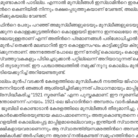
ുണ്ടാകാൻ പാടില്ല. എന്നാല്‍ മുസ്ലീങ്ങള്‍ ഇസ്ലാമിന്‍റെ 
്‍റെ കെണിയില്‍ നിന്നും രക്ഷപ്പെടുത്തുകയാണ് വേണ്ടത്, 
്തിക്കുകയല്ല വേണ്ടത്.
ഫിന്‍റെ പേരും പറഞ്ഞ് അമുസ്ലീങ്ങളുടെയും മുസ്ലീങ്ങളുടെയും 
ുക്കുന്ന കൊള്ളക്കൂട്ടത്തിന്‍റെ കൊള്ളയടി ഇന്നോ ഇന്നലെയോ 
ലേയുള്ളതാണ് എന്ന് അതിന്‍റെ പ്രമാണങ്ങള്‍ പരിശോധിച്ചാല്‍ 
ുന്‍പ് തെക്കന്‍ മലബാറില്‍ ഈ കൊള്ളസംഘം കാട്ടിക്കൂട്ടിയ ക
്കുന്നതാണ്. അന്നത്തേത് പോലെ ഇന്ന് നേരിട്ട് കൊലയും കൊ
സ്വത്തുവകകളും പിടിച്ചെടുക്കാന്‍ പറ്റില്ലെന്ന് അറിയാവുന്നത
 തുടരുന്നത്. ഈ പശ്ചാത്തലത്തില്‍ നമുക്ക് നൂറു കൊല്ലം മുന്‍
യെക്കുറിച്ച് അറിയേണ്ടതുണ്ട്.
്ലം മുന്‍പ് വടക്കന്‍ കേരളത്തിലെ മുസ്ലീംകള്‍ നടത്തിയ ജി
്നറിയാന്‍ ഞങ്ങള്‍ ആശ്രയിച്ചിരിക്കുന്നത് പ്രധാനമായും മാപ്
 പ്രസിദ്ധീകരിച്ച “1921 സ്മരണിക” എന്ന പുസ്തകമാണ്. ഈ സ്മരണി
താണെന്ന് പറയാം. 1921-ലെ ജിഹാദിന്‍റെ അമ്പതാം വാര്‍ഷികമ
ണ ജൂബിലി കൊണ്ടാടാന്‍ കേരളത്തിലെ മുസ്ലീങ്ങള്‍ തീരുമാനിച്ചു.
ീഷുകാര്‍ക്കെതിരെയുണ്ടായ കലാപമാണെന്നും അതുകൊണ്ടുതന്നെ
ഹളയില്‍ കൊല്ലപ്പെട്ട മാപ്പിളമാരെല്ലാവരും ഇന്ത്യന്‍ സ്വാതന്ത
്ഷികളായവരാണെന്നും ആ സ്വാതന്ത്ര്യസമരത്തിന്‍റെ അമ്പതാ
ഷികള്‍ക്ക് അര്‍ഹിക്കുന്ന ആദരവ് നല്‍കേണ്ടത് സമൂഹത്തിന്‍റെ 