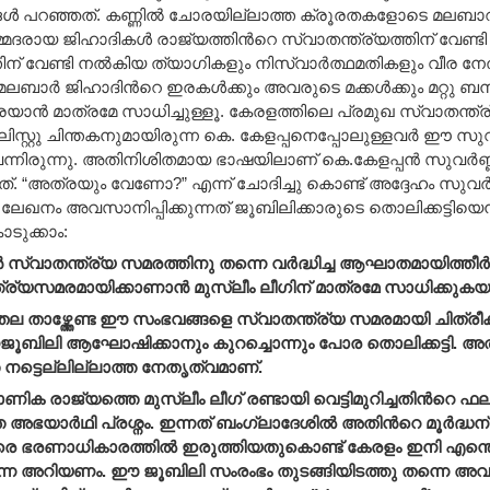
ങള്‍ പറഞ്ഞത്. കണ്ണില്‍ ചോരയില്ലാത്ത ക്രൂരതകളോടെ മലബാ
മ്മദരായ ജിഹാദികള്‍ രാജ്യത്തിന്‍റെ സ്വാതന്ത്ര്യത്തിന് വേണ്ട
ന്‌ വേണ്ടി നല്‍കിയ ത്യാഗികളും നിസ്വാര്‍ത്ഥമതികളും വീര നേതാ
ലബാര്‍ ജിഹാദിന്‍റെ ഇരകള്‍ക്കും അവരുടെ മക്കള്‍ക്കും മറ്റു ബന്ധു
കരയാന്‍ മാത്രമേ സാധിച്ചുള്ളൂ. കേരളത്തിലെ പ്രമുഖ സ്വാതന്
്റ്റു ചിന്തകനുമായിരുന്ന കെ. കേളപ്പനെപ്പോലുള്ളവര്‍ ഈ 
വന്നിരുന്നു. അതിനിശിതമായ ഭാഷയിലാണ് കെ.കേളപ്പന്‍ സുവര
ച്ചത്. “അത്രയും വേണോ?” എന്ന് ചോദിച്ചു കൊണ്ട് അദ്ദേഹം സ
ലേഖനം അവസാനിപ്പിക്കുന്നത് ജൂബിലിക്കാരുടെ തൊലിക്കട്ട
ടുക്കാം:
്‍ സ്വാതന്ത്ര്യ സമരത്തിനു തന്നെ വര്‍ദ്ധിച്ച ആഘാതമായിത്തീര്
്ര്യസമരമായിക്കാണാന്‍ മുസ്ലീം ലീഗിന് മാത്രമേ സാധിക്കുകയു
ു തല താഴ്ത്തേണ്ട ഈ സംഭവങ്ങളെ സ്വാതന്ത്ര്യ സമരമായി ചിത്രീ
ണജൂബിലി ആഘോഷിക്കാനും കുറച്ചൊന്നും പോര തൊലിക്കട്ടി. അ
 നട്ടെല്ലില്ലാത്ത നേതൃത്വമാണ്.
ക രാജ്യത്തെ മുസ്ലീം ലീഗ് രണ്ടായി വെട്ടിമുറിച്ചതിന്‍റെ 
അഭയാര്‍ഥി പ്രശ്നം. ഇന്നത് ബംഗ്ലാദേശില്‍ അതിന്‍റെ മൂര്‍ദ്ധന
െ ഭരണാധികാരത്തില്‍ ഇരുത്തിയതുകൊണ്ട് കേരളം ഇനി എന്തെ
നെ അറിയണം. ഈ ജൂബിലി സംരംഭം തുടങ്ങിയിടത്തു തന്നെ അവസാ