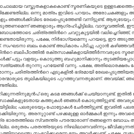
ാചാലമായ വസ്തുതകളാകകൊണ്ട് സ്മരണികയുടെ ഉള്ളടക്കത്തെപ്പ
ദിക്കേണ്ടതില്ല. ഒന്നു മാത്രം ഇവിടെ പറയാം. അരോചകങ്ങളു
ം ഞങ്ങള്‍ക്കിവിടെ രേഖപ്പെടുത്തേണ്ടി വന്നിട്ടുണ്ട്. ആരുടേയ
ടുത്തണമെന്ന് ഞങ്ങളാരും ആഗ്രഹിച്ചിട്ടില്ല. വാസ്തവത്തില്‍
ത്തോടെ ചരിത്രത്തിന്‍റെ ചവറ്റുകുട്ടയില്‍ വലിച്ചെറിഞ്ഞ്, 
േണ്ടതായിരുന്നു. പക്ഷേ, നിര്‍ഭാഗ്യമെന്നു പറയട്ടെ, ഈ അടുത്
. സംഘടനാ ബലം കൊണ്ട് അധികാരം പിടിച്ചു പറ്റാന്‍ കഴിഞ്ഞവര്‍, ച
തിന്‍റെ ബലിപീഠത്തില്‍ രക്തസാക്ഷികളായിത്തീര്‍ന്നവരുടെ സ്
്‍ക്ക് പട്ടും വളയും കൊടുത്തു ബഹുമാനിക്കാനും തുടങ്ങിയപ്പോള്
സത്യങ്ങള്‍ തുറന്നു പറയേണ്ടി വന്നു. പക്ഷേ, അതിലൊരക്ഷരം
നും ചരിത്രത്തിന്‍റെ ഏടുകളില്‍ ഭദ്രമായി രേഖപ്പെടുത്തിയ
രന്മാരുടെ തൂലികയിലൂടെ പുറത്തുവന്നതുമാണ്. അവയ്ക്ക്, ഞ
ടതില്ല.
ുന്നതിനുമുന്‍പ് ഒരു കടമ ഞങ്ങള്‍ക്ക് ചെയ്യാനുണ്ട്. ഇതില്‍ ജീ
്ഷികളുടേതായ കത്തുകള്‍ ഞങ്ങള്‍ കൊടുത്തിട്ടുണ്ട്. അവരു
യിട്ടില്ല; പലരുടെയും ഫോട്ടോകള്‍ ചേര്‍ത്തിട്ടുണ്ട്. ഇവരില്‍ 
്കിയിരുന്നു. അരനൂറ്റാണ്ട് പഴക്കമുള്ള ഓര്‍മ്മകള്‍ ഇന്നും അവര
്ര ഭാരതത്തിലെ സ്വതന്ത്ര പൗരന്മാരാണ് തങ്ങളെന്ന ബോധം അവ
്ടില്ല. ഒരുതരം പരതന്ത്രയുടെ നിഴലിലാണവരിന്നും ജീവിക്കുന്നത
ടുത്തിയാലെന്തു സംഭവിക്കുമെന്ന ഭയം അവര്‍ക്കുണ്ട്. പക്ഷേ, സമ