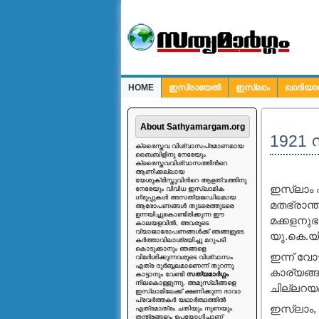
HOME
ഇസ്രായേല്‍
ഇസ്ലാം
ഖാദിയാ
ചോദ്യങ്ങള്‍
About Sathyamargam.org
1921 സ
ക്രൈസ്തവ വിശ്വാസപ്രമാണമായ
ബൈബിളിനു നേരേയും
ക്രൈസ്തവവിശ്വാസത്തിന്‍റെ
ആണിക്കല്ലായ
യേശുക്രിസ്തുവിന്‍റെ ആളത്വത്തിനു
ഇസ്ലാം എ
നേരേയും വിവിധ ഇസ്ലാമിക
ഗ്രൂപ്പുകള്‍ അസത്യജഡിലമായ
മതഭ്രാന്
ആരോപണങ്ങള്‍ തുടരെത്തുടരെ
ഉന്നയിച്ചുകൊണ്ടിരിക്കുന്ന ഈ
മക്കളനുഭ
കാലയളവില്‍, അവരുടെ
വ്യാജാരോപണങ്ങള്‍ക്ക് ഞങ്ങളുടെ
യു.കെ.യി
കര്‍ത്താവിലാശ്രയിച്ചു മറുപടി
കൊടുക്കാനും ഞങ്ങളെ
ഇന്ന് വോട
വിമര്‍ശിക്കുന്നവരുടെ വിശ്വാസം
എത്ര ദുര്‍ബ്ബലമാണെന്ന് തുറന്നു
കാര്യങ്ങ
കാട്ടാനും വേണ്ടി
സത്യമാര്‍ഗ്ഗം
നിലകൊള്ളുന്നു. അമുസ്ലീങ്ങളെ
ചില്ലറയല്
ഇസ്ലാമിലേക്ക് ക്ഷണിക്കുന്ന ദാവാ
പ്രവര്‍ത്തകര്‍ യഥാര്‍ത്ഥത്തില്‍
ഇസ്ലാം,
എത്രമാത്രം ചതിയും നുണയും
തന്ത്രങ്ങളും ഉപയോഗിച്ചാണ്