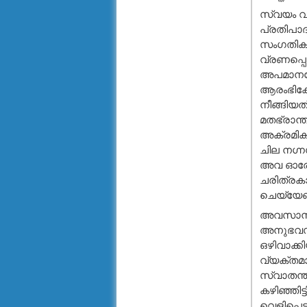
സ്വയം വ
പ്രതിപാ
സംഗതികളു
വ്രണപ്പെ
അപമാനബോധ
ആരംഭിക്ക
നീങ്ങിയത്
മതഭ്രാന്
അക്രമികള
ചില നഗ്ന
അവ ഓരോന്
ചരിത്രകാ
ചെയ്യേണ്
അവസാനിക്ക
അനുഭവസാക
ഒഴിവാക്കി
വ്യക്തമാക
സ്വാതന്ത
കഴിഞ്ഞിട
വെളിപ്പെ