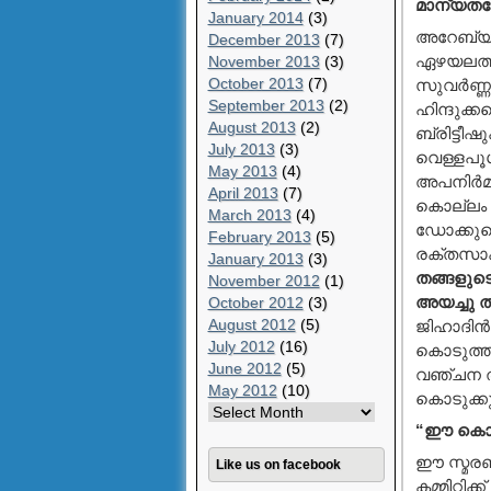
മാന്യതയോട
January 2014
(3)
അറേബ്യന്
December 2013
(7)
ഏഴയലത്തു
November 2013
(3)
October 2013
(7)
സുവര്‍ണ്
September 2013
(2)
ഹിന്ദുക്
August 2013
(2)
ബ്രിട്ടീ
July 2013
(3)
വെള്ളപൂശ
May 2013
(4)
അപനിര്‍മ
April 2013
(7)
കൊല്ലം മ
March 2013
(4)
ഡോക്കുമെന
February 2013
(5)
രക്തസാക്ഷ
January 2013
(3)
തങ്ങളുടെ
November 2012
(1)
അയച്ചു ത
October 2012
(3)
August 2012
(5)
ജിഹാദിന്‍
July 2012
(16)
കൊടുത്ത
June 2012
(5)
വഞ്ചന തു
May 2012
(10)
കൊടുക്കു
“ഈ കൊട
ഈ സ്മരണി
Like us on facebook
കമ്മിറ്റി