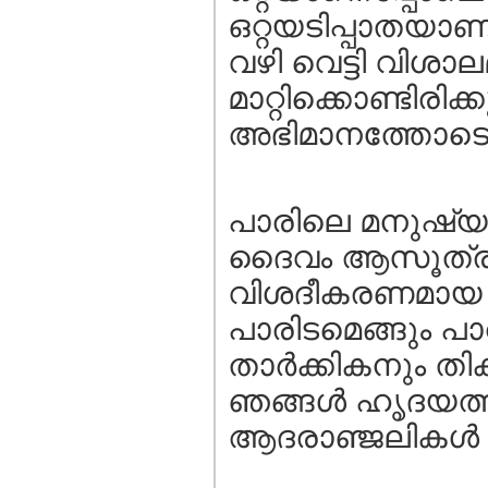
ഒറ്റയടിപ്പാതയാണ്
വഴി വെട്ടി വിശാ
മാറ്റിക്കൊണ്ടിരിക
അഭിമാനത്തോടെ സ്
പാരിലെ മനുഷ്യന
ദൈവം ആസൂത്രണ
വിശദീകരണമായ സ
പാരിടമെങ്ങും പാറിപ
താര്‍ക്കികനും തി
ഞങ്ങള്‍ ഹൃദയത്തി
ആദരാഞ്ജലികള്‍ അര്