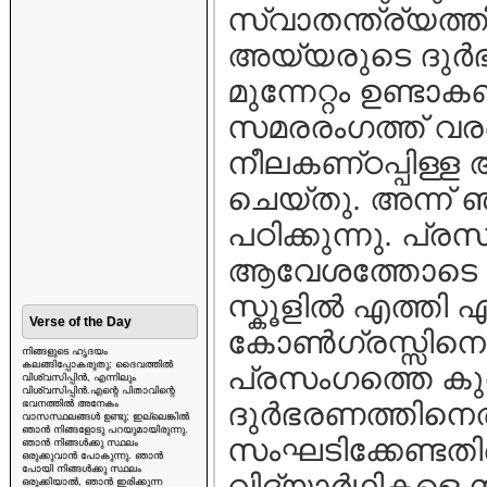
സ്വാതന്ത്ര്യത്ത
അയ്യരുടെ ദുര
മുന്നേറ്റം ഉണ്ട
സമരരംഗത്ത് വര
നീലകണ്‌ഠപ്പിള്ള
ചെയ്തു. അന്ന് 
പഠിക്കുന്നു. പ്രസം
ആവേശത്തോടെ വീട്
സ്കൂളില്‍ എത്ത
Verse of the Day
കോണ്‍ഗ്രസ്സിനെ ക
നിങ്ങളുടെ ഹൃദയം
കലങ്ങിപ്പോകരുതു; ദൈവത്തിൽ
പ്രസംഗത്തെ കുറി
വിശ്വസിപ്പിൻ, എന്നിലും
വിശ്വസിപ്പിൻ.എന്റെ പിതാവിന്റെ
ദുര്‍ഭരണത്തിനെത
ഭവനത്തിൽ അനേകം
വാസസ്ഥലങ്ങൾ ഉണ്ടു; ഇല്ലെങ്കിൽ
ഞാൻ നിങ്ങളോടു പറയുമായിരുന്നു.
സംഘടിക്കേണ്ടതിന
ഞാൻ നിങ്ങൾക്കു സ്ഥലം
ഒരുക്കുവാൻ പോകുന്നു. ഞാൻ
പോയി നിങ്ങൾക്കു സ്ഥലം
വിദ്യാര്‍ഥികളെ സ
ഒരുക്കിയാൽ, ഞാൻ ഇരിക്കുന്ന