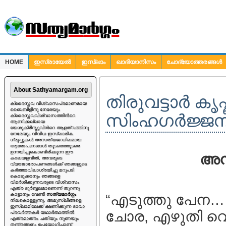
HOME
ഇസ്രായേല്‍
ഇസ്ലാം
ഖാദിയാനിസം
ചോദ്യോത്തരങ്ങള്‍
ചോദ്യങ്ങള്‍
About Sathyamargam.org
തിരുവട്ടാര്‍ കൃഷ
ക്രൈസ്തവ വിശ്വാസപ്രമാണമായ
ബൈബിളിനു നേരേയും
സിംഹഗര്‍ജ്ജന
ക്രൈസ്തവവിശ്വാസത്തിന്‍റെ
ആണിക്കല്ലായ
യേശുക്രിസ്തുവിന്‍റെ ആളത്വത്തിനു
നേരേയും വിവിധ ഇസ്ലാമിക
ഗ്രൂപ്പുകള്‍ അസത്യജഡിലമായ
ആരോപണങ്ങള്‍ തുടരെത്തുടരെ
ഉന്നയിച്ചുകൊണ്ടിരിക്കുന്ന ഈ
അനി
കാലയളവില്‍, അവരുടെ
വ്യാജാരോപണങ്ങള്‍ക്ക് ഞങ്ങളുടെ
കര്‍ത്താവിലാശ്രയിച്ചു മറുപടി
കൊടുക്കാനും ഞങ്ങളെ
വിമര്‍ശിക്കുന്നവരുടെ വിശ്വാസം
എത്ര ദുര്‍ബ്ബലമാണെന്ന് തുറന്നു
കാട്ടാനും വേണ്ടി
സത്യമാര്‍ഗ്ഗം
“എടുത്തു പേന… 
നിലകൊള്ളുന്നു. അമുസ്ലീങ്ങളെ
ഇസ്ലാമിലേക്ക് ക്ഷണിക്കുന്ന ദാവാ
ചോര, എഴുതി വെച്
പ്രവര്‍ത്തകര്‍ യഥാര്‍ത്ഥത്തില്‍
എത്രമാത്രം ചതിയും നുണയും
തന്ത്രങ്ങളും ഉപയോഗിച്ചാണ്