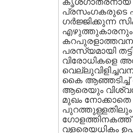
കൃശഗാത്രനായ കൃ
പ്രസംഗകരുടെ പ്
ഗര്‍ജ്ജിക്കുന്ന
എഴുത്തുകാരനും
കറപുരളാത്തവനും,
പരസ്യമായി തട്ട
വിരോധികളെ അവര
വെല്ലുവിളിച്ചവനും
കൈ ആഞ്ഞടിച്ച് അ
ആരെയും വിശ്വസിക
മുഖം നോക്കാതെ 
പുറത്തുള്ളതിലും
ഗോളത്തിനകത്ത് സ
വളരെയധികം ഉപദ്