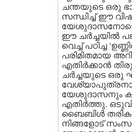
ചന്തയുടെ ഒരു ഭ
സന്ധിച്ച് ഈ വിഷയ
യേശുദാസനോടൊപ്പ
ഈ ചര്‍ച്ചയില്‍ പങ്
വെച്ച് പഠിച്ച ‘ഉണ
പരിമിതമായ അറിവ
എതിര്‍ക്കാന്‍ ത
ചര്‍ച്ചയുടെ ഒരു 
വേശ്യാപുത്രനാണ്” 
യേശുദാസനും കൂ
എതിര്‍ത്തു. ഒടുവി
ബൈബിള്‍ തരിക, അ
നിങ്ങളോട് സംസാര