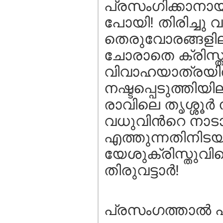
പ്രസംഗിക്കാനായി
പോയി! തിരിച്ചു വ
തെരുവോരങ്ങളിലു
ചോരാതെ ക്രിസ്ത
വിവാഹയാത്രയില
നഷ്ടപ്പെടുത്തിയ
രാവിലെ തൃശ്ശൂര്
വധുവിന്‍റെ നാടാ
എത്തുന്നതിനിടയ
യേശുക്രിസ്തുവി
തിരുവട്ടാര്‍!
പ്രസംഗത്താല്‍ 