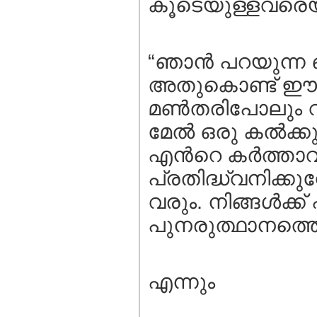
കൂടെയുള്ളവരെയും
“ഞാൻ പറയുന്ന 
അതുകൊണ്ട് ഈ 
മൺതരിപോലും വീ
മേൽ ഒരു കൽക്കുന
എന്‍റെ കര്‍ത്ത
പ്രതിദ്ധ്വനിക്ക
വരും. നിങ്ങള്‍ക്
പുനരുത്ഥാനത്ത
എന്നും