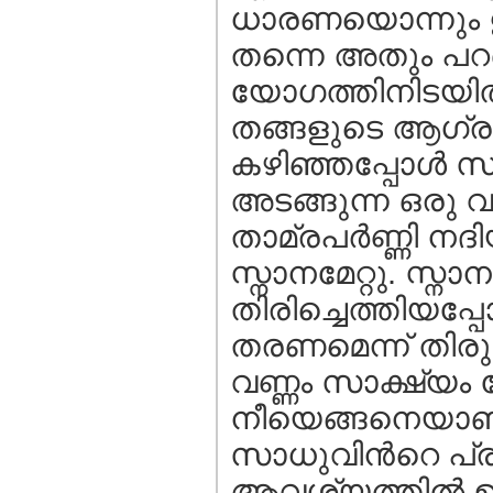
ധാരണയൊന്നും ഉണ
തന്നെ അതും പറഞ
യോഗത്തിനിടയില്‍
തങ്ങളുടെ ആഗ്രഹ
കഴിഞ്ഞപ്പോള്‍ 
അടങ്ങുന്ന ഒരു
താമ്രപര്‍ണ്ണി നദ
സ്നാനമേറ്റു. സ്ന
തിരിച്ചെത്തിയപ്
തരണമെന്ന് തിരുവ
വണ്ണം സാക്ഷ്യം
നീയെങ്ങനെയാണ് 
സാധുവിന്‍റെ പ്ര
ആവശ്യത്തില്‍ ഉറച