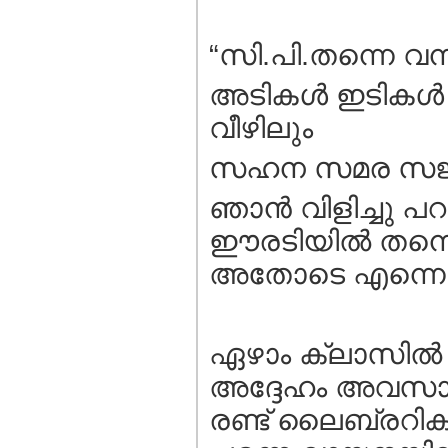
“സി.പി.തന്നെ വന്
അടികള്‍ ഇടികള്‍
വീഴിലും
സഹന സമര സജ്ജരാ
ഞാന്‍ വിളിച്ചു പ
ഈരടിയില്‍ തന്നെ
അതോടെ എന്നെ സ്കൂ
ഏഴാം ക്ലാസില്‍ 
അദ്ദേഹം അവസാനിപ്
രണ്ട് ലൈബ്രറികള