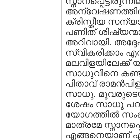
സ്നാനപ്പെട്ടിരുന്
അന്വേഷണത്തില്
ക്രിസ്തീയ സന്യ
പണിത് ശിഷ്യന്മാ
അറിവായി. അദ്ദേഹ
സ്വീകരിക്കാം എന
മലവിളയിലേക്ക് 
സാധുവിനെ കണ്ട് 
പിതാവ് രാമന്‍പി
സാധു. മൂവരുടെയ
ശേഷം സാധു പറഞ്
യോഗത്തില്‍ സംബന
മാത്രമേ സ്നാനപ്
എങ്ങനെയാണ് എന്നത