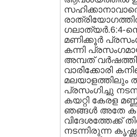
സഹിക്കാനാവാതെ 
രാത്രിയോഗത്തില
ഗലാത്യര്‍.6:4-നെ
മണിക്കൂര്‍ പ്രസം
കന്നി പ്രസംഗമായി
അമ്പത് വര്‍ഷത
വാരിക്കോരി കനി
മലയാളത്തിലും ത
പ്രസംഗിച്ചു നടന്ന
കയറ്റി കേരള മണ്
ഞങ്ങള്‍ അതേ കടല
വിദേശത്തേക്ക് തി
നടന്നിരുന്ന കൃഷ്