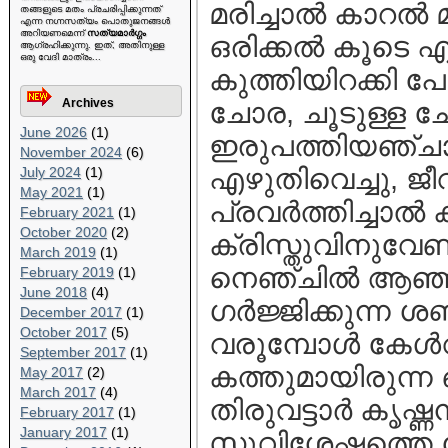
മരിച്ചാല്‍ കാറല്‍
തങ്ങളുടെ മതം പ്രചരിപ്പിക്കുന്നത്
എന്ന നഗ്നസത്യം പൊതുജനങ്ങള്‍
അറിയണമെന്ന്
സത്യമാര്‍ഗ്ഗം
ഒരിക്കൽ കൂടെ എന
ആഗ്രഹിക്കുന്നു. ഇത്, അതിനുള്ള
ഒരു വേദി മാത്രം...
കുത്തിയിറക്കി പ
Archives
ചോര, ചൂടുള്ള ച
June 2026
(1)
ഇരുപത്തിയഞ്ചാം
November 2024
(6)
എഴുതിവെച്ചു, ജീവ
July 2024
(1)
May 2021
(1)
പ്രവർത്തിച്ചാൽ ക
February 2021
(1)
October 2020
(2)
ക്രിസ്തുവിനുവേണ
March 2019
(1)
നെഞ്ചില്‍ ആഞ്ഞട
February 2019
(1)
June 2018
(4)
ഗര്‍ജ്ജിക്കുന്ന ശ
December 2017
(1)
October 2017
(5)
വരൂമ്പോള്‍ കേള്
September 2017
(1)
കത്തുമായിരുന്ന 
May 2017
(2)
March 2017
(4)
തിരുവട്ടാര്‍ കൃഷ
February 2017
(1)
January 2017
(1)
സുവിശേഷത്തെ സ്ന