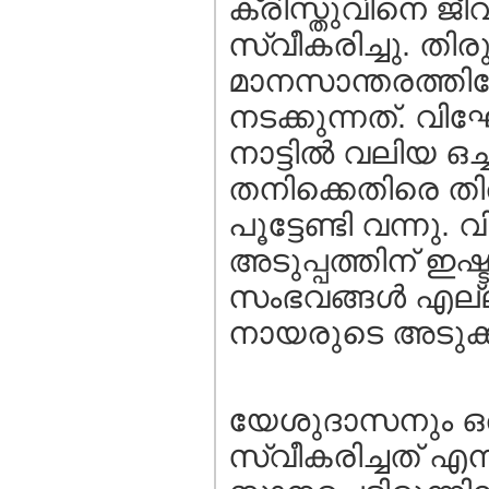
ക്രിസ്തുവിനെ ജീവ
സ്വീകരിച്ചു. തിരു
മാനസാന്തരത്തിന
നടക്കുന്നത്. വി
നാട്ടില്‍ വലിയ ഒച്ച
തനിക്കെതിരെ തി
പൂട്ടേണ്ടി വന്നു
അടുപ്പത്തിന് ഇഷ്ട
സംഭവങ്ങള്‍ എല്ല
നായരുടെ അടുക്കല
യേശുദാസനും ഒരു
സ്വീകരിച്ചത് എന