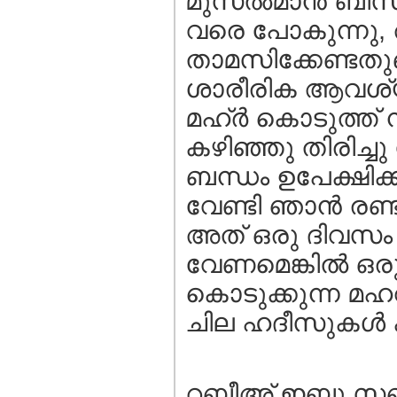
മുസല്‍മാന്‍ ബി
വരെ പോകുന്നു, 
താമസിക്കേണ്ടതുണ
ശാരീരിക ആവശ്യങ്
മഹ്ര്‍ കൊടുത്ത് 
കഴിഞ്ഞു തിരിച്ച
ബന്ധം ഉപേക്ഷിക
വേണ്ടി ഞാന്‍ രണ്
അത് ഒരു ദിവസ
വേണമെങ്കില്‍ ഒ
കൊടുക്കുന്ന മഹറ
ചില ഹദീസുകള്‍ ക
റബീഅ് ഇബ്നു സബ്