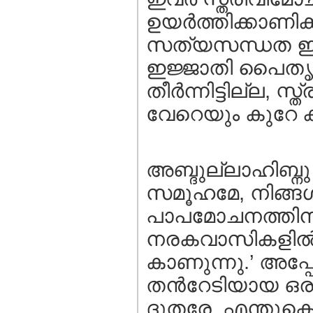
ഉയര്‍ത്തിക്കാണിക
സത്യസന്ധത ഇവരില
ഇജ്ജാതി പൈതൃ
തീര്‍ന്നിട്ടില്ല,
വേറെയും കുറേ കാ
അബ്ദുല്ലാഹിബ്നു 
സമൂഹമേ, നിങ്ങള്‍
പാപമോചനത്തിനുള്ള
നരകവാസികളില്‍
കാണുന്നു.’ അപ്പ
തന്‍റേടിയായ ഒരു 
ദൂതരേ, എന്തുക