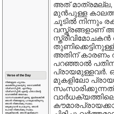
അത് മാത്രമല്ല,
മുന്‍പുള്ള കാലത
ചൂടില്‍ നിന്നും ര
വസ്ത്രങ്ങളാണ് 
സ്ത്രീവിമോചകന്
തുണിക്കെട്ടിനുള്ളില
അതിന് കാരണം തന്
പറഞ്ഞാല്‍ പതിനാ
പ്രായമുള്ളവര്‍. 
Verse of the Day
മുകളിലോ പ്രായ
നിങ്ങളുടെ ഹൃദയം
കലങ്ങിപ്പോകരുതു; ദൈവത്തിൽ
സംസാരിക്കുന്നത്
വിശ്വസിപ്പിൻ, എന്നിലും
വിശ്വസിപ്പിൻ.എന്റെ പിതാവിന്റെ
വാര്‍ധക്യത്തില
ഭവനത്തിൽ അനേകം
വാസസ്ഥലങ്ങൾ ഉണ്ടു; ഇല്ലെങ്കിൽ
ഞാൻ നിങ്ങളോടു പറയുമായിരുന്നു.
കൗമാരപ്രായക്ക
ഞാൻ നിങ്ങൾക്കു സ്ഥലം
ഒരുക്കുവാൻ പോകുന്നു. ഞാൻ
പോയി നിങ്ങൾക്കു സ്ഥലം
ചിരിച്ചു വര്‍ത്തമ
ഒരുക്കിയാൽ, ഞാൻ ഇരിക്കുന്ന