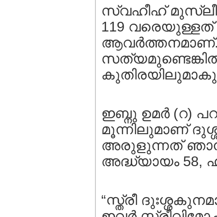
സ്വഹീഹ് മുസ്ലീം,
119 വരെയുള്ളത്
ആവര്‍ത്തനമാണ്. ഇ
സത്യമുണ്ടെങ്കില
കുതിരയിലുമാകുന
ഇബ്നു ഉമര്‍ (റ) പ
മൂന്നിലുമാണ് ദു
അരുളുന്നത് ഞാന്‍
അദ്ധ്യായം 58, ഹദ
“സ്ത്രീ ദുഃശ്ശക
ഇവര്‍ സ്ത്രീവിമോ