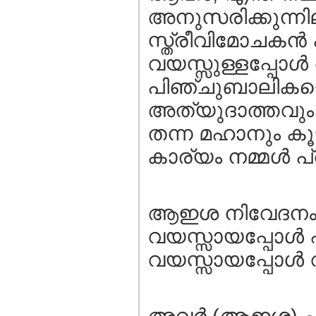
അനുസരിക്കുന്നി
സ്ത്രീവിമോചകന്‍
വയസ്സുള്ളപ്പോള
പിഞ്ചുബാലികയെ 
അത്യുദാത്തവും 
തന്ന മഹാനും കൂ
കാര്യം നമ്മള്‍ പ
ആഇശ നിവേദനം: 
വയസ്സായപ്പോള്‍ എ
വയസ്സായപ്പോള്‍ 