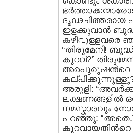
കൊണ്ടും ശകാരിച്
ഭര്‍ത്താക്കന്മാര
ദൃഢചിത്തരായ പ
ഇളക്കുവാന്‍ ബുദ്
കഴിവുള്ളവരെ ഞാന്‍
“തിരുമേനി! ബുദ്ധ
കുറവ്?” തിരുമേന
അരപുരുഷന്‍റെ സ
കല്പിക്കുന്നുള്
അരുളി: “അവര്‍ക്
ലക്ഷണങ്ങളില്‍ ഒന
നമസ്കാരവും നോമ്പ
പറഞ്ഞു: “അതെ.” 
കുറവായതിന്‍റെ 