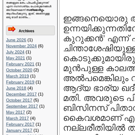
തങ്ങളുടെ മതം പ്രചരിപ്പിക്കുന്നത്
എന്ന നഗ്നസത്യം പൊതുജനങ്ങള്‍
അറിയണമെന്ന്
സത്യമാര്‍ഗ്ഗം
ആഗ്രഹിക്കുന്നു. ഇത്, അതിനുള്ള
ഇങ്ങനെയൊരു 
ഒരു വേദി മാത്രം...
ഉന്നയിക്കുന്നത
Archives
കുറുക്കന്‍’ എന്
June 2026
(1)
November 2024
(6)
ചിന്താശേഷിയുള്ള
July 2024
(1)
കൊടുക്കുമായിരു
May 2021
(1)
February 2021
(1)
മുന്‍പുള്ള കാലത്
October 2020
(2)
അല്‍പമെങ്കിലും വ
March 2019
(1)
February 2019
(1)
ആദ്യ ഭാര്യ ഖദീ
June 2018
(4)
December 2017
(1)
മതി. അവരുടെ പി
October 2017
(5)
ബിസിനസ് പിതാവ
September 2017
(1)
May 2017
(2)
കൈവശമാണ് എത്തി
March 2017
(4)
February 2017
(1)
നല്ലരീതിയില്‍
January 2017
(1)