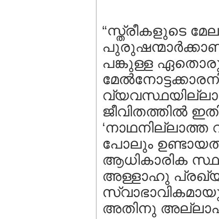
“സ്ത്രീകളുടെ മേ
പുരുഷന്മാര്‍ക്കാ
പങ്കുള്ള ഏതൊര
മേല്‍നോട്ടക്കാര
വ്യവസ്ഥയില്ലായ
ജീവിതത്തില്‍ ഇ
‘നാഥനില്ലാത്ത
പോലും ഉണ്ടായത
ആധികാരിക സ്ഥാ
അള്ളാഹു പ്രഖ്യാ
സ്വാഭാവികമായു
അതിനു അല്ലാഹു ച