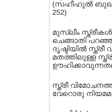
(സഹീഹുല്‍ ബുഖാര
252)
മുസ്ലീം സ്ത്രീ
ചെങ്ങാതി പറഞ്ഞ
ദൃഷ്ടിയില്‍ സ്ത്
മതത്തിലുള്ള സ്ത്
ഊഹിക്കാവുന്നതല
സ്ത്രീ വിമോചനത്
വേറൊരു നിയമമാണ