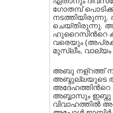
ഏതാനും ദിവസത്തേക
ഗോതമ്പ് പൊടിക്
നടത്തിയിരുന്നു
ചെയ്തിരുന്നു. 
ഹുറൈസിന്‍റെ കാര
വരെയും (അപ്രകാ
മുസ്ലീം, വാല്യം 2
അബു നള്റത്ത് നി
അബ്ദുല്ലയുടെ അട
അദേഹത്തിന്‍റെ അ
അബ്ബാസും ഇബ്ന
വിവാഹത്തില്‍ 
അപ്പോള്‍ ജാബിര്‍