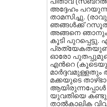
പിതാവ് (സബ്റത്ത്
അദ്ദേഹം പറയുന്ന
താമസിച്ചു. (രാവു
ഞങ്ങള്‍ക്ക്‌ റസ
അങ്ങനെ ഞാനും എന
കൂടി പുറപ്പെട്ടു
പ്രത്യേകതയുണ്ട
ഓരോ പുതപ്പുമുണ്
എന്‍റെ (കൂടെയു
മാര്‍ദ്ദവമുള്ളത
മക്കയുടെ താഴ്
ആയിരുന്നപ്പോള്‍
യുവതിയെ കണ്ടു. 
താല്‍കാലിക വിവാ