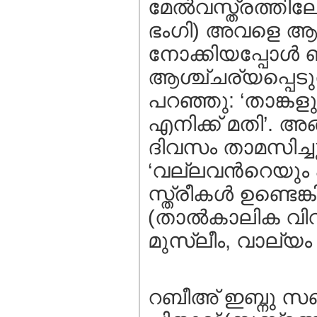
മേല്‍വസ്ത്രത്തില
ഭംഗി) അവളെ ആശ്
നോക്കിയപ്പോള്‍
ആശ്ച്ചര്യപ്പെടുത
പറഞ്ഞു: ‘താങ്കളു
എനിക്ക് മതി’. അ
ദിവസം താമസിച്ചു.
‘വല്ലവന്‍റെയും 
സ്ത്രീകള്‍ ഉണ്ടെ
(താല്‍കാലിക വിവ
മുസ്ലീം, വാല്യം 2
റബീഅ് ഇബ്നു സബ്