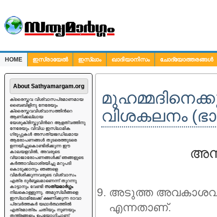
HOME
ഇസ്രായേല്‍
ഇസ്ലാം
ഖാദിയാനിസം
ചോദ്യോത്തരങ്ങള്‍
ചോദ്യങ്ങള്‍
About Sathyamargam.org
മുഹമ്മദിനെക്ക
ക്രൈസ്തവ വിശ്വാസപ്രമാണമായ
ബൈബിളിനു നേരേയും
വിശകലനം (ഭാ
ക്രൈസ്തവവിശ്വാസത്തിന്‍റെ
ആണിക്കല്ലായ
യേശുക്രിസ്തുവിന്‍റെ ആളത്വത്തിനു
നേരേയും വിവിധ ഇസ്ലാമിക
ഗ്രൂപ്പുകള്‍ അസത്യജഡിലമായ
ആരോപണങ്ങള്‍ തുടരെത്തുടരെ
ഉന്നയിച്ചുകൊണ്ടിരിക്കുന്ന ഈ
അനി
കാലയളവില്‍, അവരുടെ
വ്യാജാരോപണങ്ങള്‍ക്ക് ഞങ്ങളുടെ
കര്‍ത്താവിലാശ്രയിച്ചു മറുപടി
കൊടുക്കാനും ഞങ്ങളെ
വിമര്‍ശിക്കുന്നവരുടെ വിശ്വാസം
എത്ര ദുര്‍ബ്ബലമാണെന്ന് തുറന്നു
കാട്ടാനും വേണ്ടി
സത്യമാര്‍ഗ്ഗം
അടുത്ത അവകാശവാദം 
നിലകൊള്ളുന്നു. അമുസ്ലീങ്ങളെ
ഇസ്ലാമിലേക്ക് ക്ഷണിക്കുന്ന ദാവാ
എന്നതാണ്.
പ്രവര്‍ത്തകര്‍ യഥാര്‍ത്ഥത്തില്‍
എത്രമാത്രം ചതിയും നുണയും
തന്ത്രങ്ങളും ഉപയോഗിച്ചാണ്