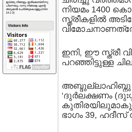
ഇടത്തു നിങ്ങളും ഇരിക്കേണ്ടതിന്നു
പിന്നെയും വന്നു നിങ്ങളെ എന്റെ
നിയമം 1400 കൊ
അടുക്കൽ ചേർത്തുകൊള്ളും(John
14:1-3)
സ്ത്രീകളില്‍ അടിച്ച
Visitors Info
വിമോചനാണത്രേ
ഇനി, ഈ സ്ത്രീ വി
പറഞ്ഞിട്ടുള്ള ചി
അബ്ദുല്ലാഹിബ്നു
‘ദുര്‍ലക്ഷണം (ദുഃശ
കുതിരയിലുമാകുന്
ഭാഗം 39, ഹദീസ്‌ ന