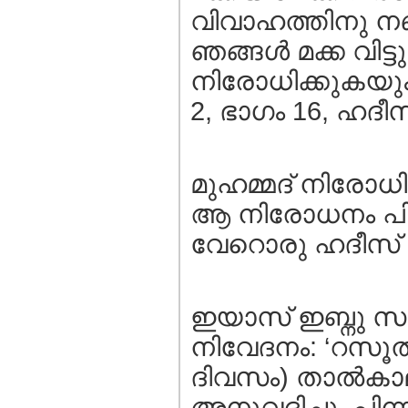
വിവാഹത്തിനു നബി
ഞങ്ങള്‍ മക്ക വിട
നിരോധിക്കുകയും
2, ഭാഗം 16, ഹദീസ്‌
മുഹമ്മദ്‌ നിരോധിച
ആ നിരോധനം പിന്
വേറൊരു ഹദീസ്‌ 
ഇയാസ്‌ ഇബ്നു സല
നിവേദനം: ‘റസൂല്
ദിവസം) താല്‍കാ
അനുവദിച്ചു. പിന്