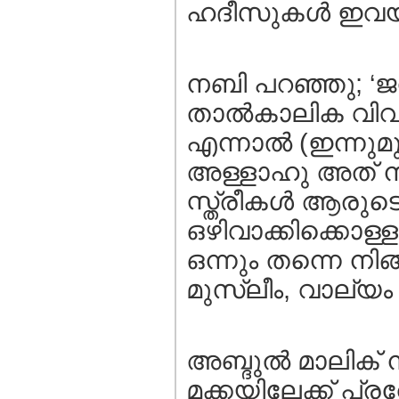
ഹദീസുകള്‍ ഇവ
നബി പറഞ്ഞു; ‘ജനങ
താല്‍കാലിക വിവാ
എന്നാല്‍ (ഇന്നുമ
അള്ളാഹു അത് നിര
സ്ത്രീകള്‍ ആരുടെ
ഒഴിവാക്കിക്കൊള്ളട
ഒന്നും തന്നെ നിങ്
മുസ്ലീം, വാല്യം 2
അബ്ദുല്‍ മാലിക്
മക്കയിലേക്ക് പ്ര