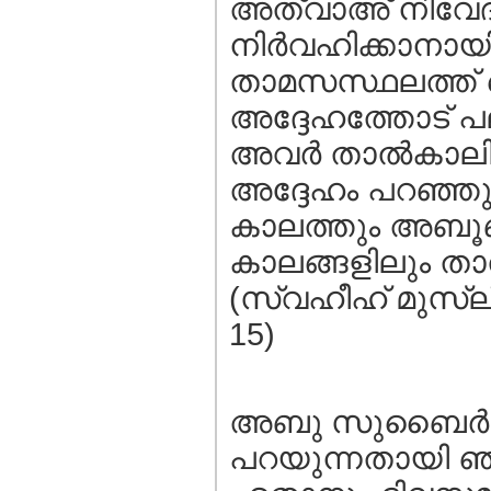
അത്വാഅ് നിവേദന
നിര്‍വഹിക്കാനായി
താമസസ്ഥലത്ത് ച
അദ്ദേഹത്തോട് പല
അവര്‍ താല്‍കാലിക
അദ്ദേഹം പറഞ്ഞു
കാലത്തും അബൂബക
കാലങ്ങളിലും താല
(സ്വഹീഹ് മുസ്ലീം
15)
അബു സുബൈര്‍ നി
പറയുന്നതായി ഞാന