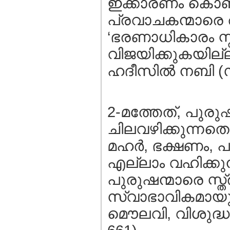
ഇക്കാരണം കൊണ്ടു
പ്രവാചകന്മാരെ 
‘ഭരണാധികാരം സ്
വിജയിക്കുകയില്ല’
ഹദീസില്‍ നബി (സ)
2-മത്തേത്, പുരുഷ
ചിലവഴിക്കുന്നതെ
മഹര്‍, ഭക്ഷണം, പാ
എല്ലാം വഹിക്കു
പുരുഷന്മാരെ സ്ത
സ്വാഭാവികമായും 
മൌലവി, വിശുദ്ധ 