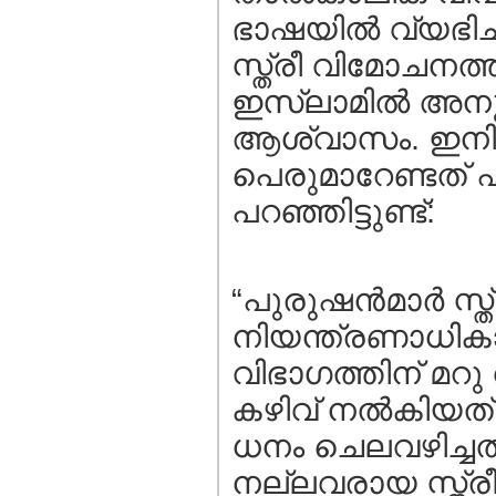
ഭാഷയില്‍ വ്യഭിച
സ്ത്രീ വിമോചനത്
ഇസ്ലാമില്‍ അനുവ
ആശ്വാസം. ഇനി
പെരുമാറേണ്ടത് എ
പറഞ്ഞിട്ടുണ്ട്:
“പുരുഷന്‍മാര്‍ സ്
നിയന്ത്രണാധികാ
വിഭാഗത്തിന്‌ മറ
കഴിവ്‌ നല്‍കിയത്
ധനം ചെലവഴിച്ച
നല്ലവരായ സ്ത്