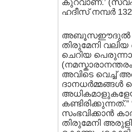
കുറവാണ്.’ (സ്വഹ
ഹദീസ്‌ നമ്പര്‍ 132
അബൂസഈദുല്‍ ഖുദ്
തിരുമേനി വലിയ പ
ചെറിയ പെരുന്നാ
(നമസ്കാരാനന്തരം)
അവിടെ വെച്ച് അരു
ദാനധര്‍മ്മങ്ങള
അധികമാളുകളേയും
കണ്ടിരിക്കുന്നത്
സംഭവിക്കാന്‍ കാര
തിരുമേനി അരുളി: 