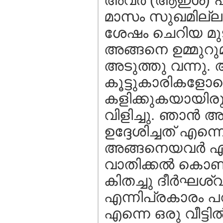
അവര്‍ (ആഇശ) പറയ
മാസം സുഖമില്ല
ശേഷം ചെറിയ മുട
അങ്ങനെ ഉമ്മുറ
അടുത്തു വന്നു. 
കൂട്ടുകാരികളോട
കളിക്കുകയായിരുന
വിളിച്ചു. ഞാന്‍
ഉദ്ദേശിച്ചത് എന്
അങ്ങനെയവര്‍ എന്
വാതിക്കല്‍ കൊണ്ട
കിതച്ചു ദീര്‍ഘ
എന്നിപ്രകാരം പ
എന്നെ ഒരു വീട്ടില