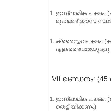
ഇസ്ലാമിക പക്ഷം: (ക്
മുഹമ്മദ്‌ ഈസ സ്ഥാ
ക്രൈസ്തവപക്ഷം: (ക്ര
ഏകദൈവമേയുള്ളൂ എന്
VII ഖണ്ഡനം: (45 മ
ഇസ്ലാമിക പക്ഷം: (ബ
തെളിയിക്കണം)