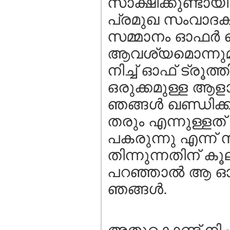
സാക്ഷിക്കുണ്ടായ
പ്രമുഖ സംവാദക
സമ്മാനം ഓഫര്‍ 
ആവശ്യമൊന്നുമില
നിച്ച് ഓഫ് ട്രൂത്
ഒരുക്കമുള്ള ആളാ
ഞങ്ങള്‍ ഖണ്ഡിക്ക
തരും എന്നുള്ളത
പകരുന്നു എന്ന് സ
തിന്നുന്നതിന് ക
പറഞ്ഞാല്‍ ആ ഓഫര
ഞങ്ങള്‍.