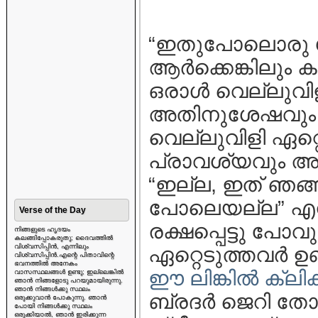
“ഇതുപോലൊരു ഗ്രന
ആര്‍ക്കെങ്കിലും 
ഒരാള്‍ വെല്ലുവിളിച
അതിനുശേഷവും 
വെല്ലുവിളി ഏറ്റ
പ്രാവശ്യവും അ
“ഇല്ല, ഇത് ഞങ്
പോലെയല്ല” എന്
Verse of the Day
രക്ഷപ്പെട്ടു പോ
നിങ്ങളുടെ ഹൃദയം
കലങ്ങിപ്പോകരുതു; ദൈവത്തിൽ
വിശ്വസിപ്പിൻ, എന്നിലും
ഏറ്റെടുത്തവര്‍ 
വിശ്വസിപ്പിൻ.എന്റെ പിതാവിന്റെ
ഭവനത്തിൽ അനേകം
ഈ ലിങ്കില്‍ ക്ലിക
വാസസ്ഥലങ്ങൾ ഉണ്ടു; ഇല്ലെങ്കിൽ
ഞാൻ നിങ്ങളോടു പറയുമായിരുന്നു.
ഞാൻ നിങ്ങൾക്കു സ്ഥലം
ബ്രദര്‍ ജെറി 
ഒരുക്കുവാൻ പോകുന്നു. ഞാൻ
പോയി നിങ്ങൾക്കു സ്ഥലം
ഒരുക്കിയാൽ, ഞാൻ ഇരിക്കുന്ന