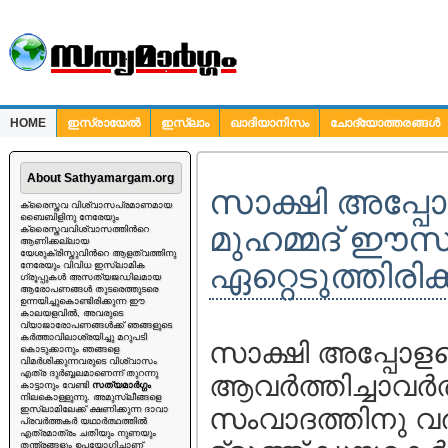
HOME
ഇസ്രായേല്‍
ഇസ്ലാം
ഖാദിയാനിസം
ചോദ്യോത്തരങ്ങള്‍
ചോദ്യങ്ങള്‍
About Sathyamargam.org
സാക്ഷി അപ്പോളജ
ക്രൈസ്തവ വിശ്വാസപ്രമാണമായ
ബൈബിളിനു നേരേയും
മുഹമ്മദ്‌ ഈസ
ക്രൈസ്തവവിശ്വാസത്തിന്‍റെ
ആണിക്കല്ലായ
യേശുക്രിസ്തുവിന്‍റെ ആളത്വത്തിനു
ഏറ്റെടുത്തിരിക്
നേരേയും വിവിധ ഇസ്ലാമിക
ഗ്രൂപ്പുകള്‍ അസത്യജഡിലമായ
ആരോപണങ്ങള്‍ തുടരെത്തുടരെ
ഉന്നയിച്ചുകൊണ്ടിരിക്കുന്ന ഈ
കാലയളവില്‍, അവരുടെ
വ്യാജാരോപണങ്ങള്‍ക്ക് ഞങ്ങളുടെ
കര്‍ത്താവിലാശ്രയിച്ചു മറുപടി
സാക്ഷി അപ്പോളജെറ്റ
കൊടുക്കാനും ഞങ്ങളെ
വിമര്‍ശിക്കുന്നവരുടെ വിശ്വാസം
എത്ര ദുര്‍ബ്ബലമാണെന്ന് തുറന്നു
ആവര്‍ത്തിച്ചാവര്‍
കാട്ടാനും വേണ്ടി
സത്യമാര്‍ഗ്ഗം
നിലകൊള്ളുന്നു. അമുസ്ലീങ്ങളെ
സംവാദത്തിനു വര
ഇസ്ലാമിലേക്ക് ക്ഷണിക്കുന്ന ദാവാ
പ്രവര്‍ത്തകര്‍ യഥാര്‍ത്ഥത്തില്‍
എത്രമാത്രം ചതിയും നുണയും
തന്ത്രങ്ങളും ഉപയോഗിച്ചാണ്