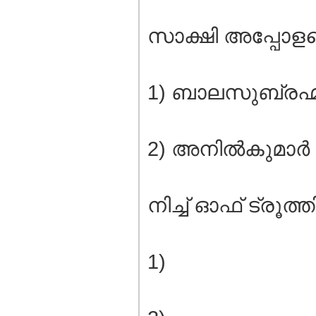
സാക്ഷി അപ്പോളജെറ്റ
1) ബാലസുബ്രഹ്
2) അനില്‍കുമാര്‍
നിച്ച് ഓഫ് ട്രൂത്ത
1)