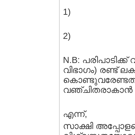
1)
2)
N.B: പരിപാടിക്ക്‌ വ
വിഭാഗം) രണ്ട് ലക
കൊണ്ടുവരേണ്ടതാണ
വഞ്ചിതരാകാന്‍ ഞങ
എന്ന്,
സാക്ഷി അപ്പോളജെറ്