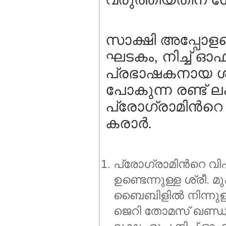
സാക്ഷി അപ്പോളജെറ്
ഘടകം, നിച്ച് ഓഫ് ട
പ്രഭാഷകനായ ശ്ര
പോകുന്ന രണ്ട് 
പ്രോഗ്രാമിന്‍റെ
കരാര്‍.
പ്രോഗ്രാമിന്‍റെ വിഷ
ഉണ്ടെന്നുള്ള ശ്ര
ബൈബിളില്‍ നിന്നുള
ജെറി തോമസ്‌ ഖണ്ഡി