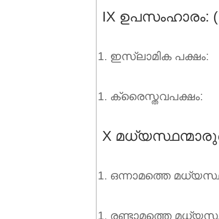
IX ഉപസംഹാരം: (15
ഇസ്ലാമിക പക്ഷം:
ക്രൈസ്തവപക്ഷം:
X മധ്യസ്ഥന്മാരുടെ 
ഒന്നാമത്തെ മധ്യസ്ഥന്‍
രണ്ടാമത്തെ മധ്യസ്ഥന്