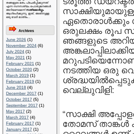
ട്രൂത്ത്‌ ഡയറക്
തങ്ങളുടെ മതം പ്രചരിപ്പിക്കുന്നത്
എന്ന നഗ്നസത്യം പൊതുജനങ്ങള്‍
സാക്ഷിയുമായുള്
അറിയണമെന്ന്
സത്യമാര്‍ഗ്ഗം
ആഗ്രഹിക്കുന്നു. ഇത്, അതിനുള്ള
ഒരു വേദി മാത്രം...
ഏതൊരാള്‍ക്കും
ഒരുലക്ഷം രൂപ സ
Archives
ഞങ്ങളുടെ അറിയി
June 2026
(1)
November 2024
(6)
അങ്കലാപ്പിലാക്ക
July 2024
(1)
May 2021
(1)
മറുപടിയെന്നോണം നി
February 2021
(1)
നടത്തിയ ഒരു വെ
October 2020
(2)
March 2019
(1)
ശ്രദ്ധയില്‍പ്പ
February 2019
(1)
June 2018
(4)
വെല്ലുവിളി:
December 2017
(1)
October 2017
(5)
September 2017
(1)
May 2017
(2)
“സാക്ഷി അപ്പോള
March 2017
(4)
തോമസ്‌ താങ്കള്‍ 
February 2017
(1)
January 2017
(1)
ദൈവങ്ങള്‍ ഉണ്ട