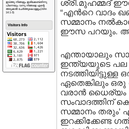
ശ്രീ.മുഹമ്മദ്‌
ഇടത്തു നിങ്ങളും ഇരിക്കേണ്ടതിന്നു
പിന്നെയും വന്നു നിങ്ങളെ എന്റെ
അടുക്കൽ ചേർത്തുകൊള്ളും(John
“എന്‍റെ വാദം ഖണ്
14:1-3)
സമ്മാനം നല്‍കാന്
Visitors Info
ഈസ പറയും. അതാ
എന്തായാലും സാക്ഷി
ഇന്ത്യയുടെ പല 
നടത്തിയിട്ടുള്
ഏതെങ്കിലും ഒരു 
വരാന്‍ ധൈര്യം 
സംവാദത്തിന് കൊണ
സമ്മാനം തരും’ എന
ഇറക്കിക്കേണ്ട ഗത