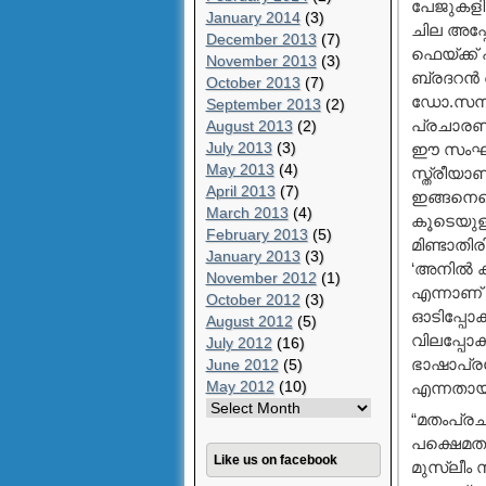
പേജുകളില
January 2014
(3)
ചില അപ്പ
December 2013
(7)
ഫെയ്ക്ക
November 2013
(3)
ബ്രദറന്‍
October 2013
(7)
ഡോ.സനീഷ
September 2013
(2)
പ്രചാരണത
August 2013
(2)
July 2013
(3)
ഈ സംഘത്
May 2013
(4)
സ്ത്രീയാ
April 2013
(7)
ഇങ്ങനെയൊ
March 2013
(4)
കൂടെയുള്ള
February 2013
(5)
മിണ്ടാതിര
January 2013
(3)
‘അനില്‍ ക
November 2012
(1)
എന്നാണ് 
October 2012
(3)
ഓടിപ്പോ
August 2012
(5)
വിലപ്പോക
July 2012
(16)
ഭാഷാപ്രയ
June 2012
(5)
May 2012
(10)
എന്നതായി
“മതംപ്രചരി
പക്ഷെമതവ
Like us on facebook
മുസ്ലീം 