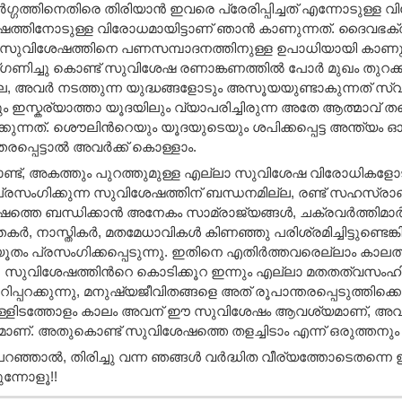
‍ഗ്ഗത്തിനെതിരെ തിരിയാന്‍ ഇവരെ പ്രേരിപ്പിച്ചത് എന്നോടുള്ള 
ത്തിനോടുള്ള വിരോധമായിട്ടാണ്‌ ഞാന്‍ കാണുന്നത്. ദൈവഭക
ച് സുവിശേഷത്തിനെ പണസമ്പാദനത്തിനുള്ള ഉപാധിയായി കാണുന്ന
ിച്ചു കൊണ്ട് സുവിശേഷ രണാങ്കണത്തില്‍ പോര്‍ മുഖം തുറക്കുന്
ല, അവര്‍ നടത്തുന്ന യുദ്ധങ്ങളോടും അസൂയയുണ്ടാകുന്നത് സ്വ
ഇസ്കര്യാത്താ യൂദയിലും വ്യാപരിച്ചിരുന്ന അതേ ആത്മാവ് തന്ന
കുന്നത്. ശൌലിന്‍റെയും യൂദയുടെയും ശപിക്കപ്പെട്ട അന്ത്യം ഓര്‍ത്തി
പ്പെട്ടാല്‍ അവര്‍ക്ക് കൊള്ളാം.
്, അകത്തും പുറത്തുമുള്ള എല്ലാ സുവിശേഷ വിരോധികളോടും ഞ
പ്രസംഗിക്കുന്ന സുവിശേഷത്തിന് ബന്ധനമില്ല, രണ്ട് സഹസ്രാ
തെ ബന്ധിക്കാന്‍ അനേകം സാമ്രാജ്യങ്ങള്‍, ചക്രവര്‍ത്തിമാര്‍, 
കര്‍, നാസ്തികര്‍, മതമേധാവികള്‍ കിണഞ്ഞു പരിശ്രമിച്ചിട്ടുണ്ടെ
ം പ്രസംഗിക്കപ്പെടുന്നു. ഇതിനെ എതിര്‍ത്തവരെല്ലാം കാലത്തിന്
ട്ടു. സുവിശേഷത്തിന്‍റെ കൊടിക്കൂറ ഇന്നും എല്ലാ മതതത്വസംഹിതക
ിപ്പറക്കുന്നു, മനുഷ്യജീവിതങ്ങളെ അത് രൂപാന്തരപ്പെടുത്തിക്കൊണ
ുള്ളിടത്തോളം കാലം അവന് ഈ സുവിശേഷം ആവശ്യമാണ്‌, അവന
്. അതുകൊണ്ട് സുവിശേഷത്തെ തളച്ചിടാം എന്ന് ഒരുത്തനും 
പറഞ്ഞാല്‍, തിരിച്ചു വന്ന ഞങ്ങള്‍ വര്‍ദ്ധിത വീര്യത്തോടെതന്നെ
ുന്നോളൂ!!