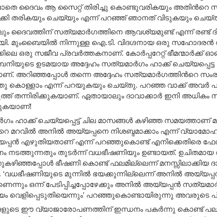
ാതെ ദൈവം ആ സൈറ്റ്‌ തിരിച്ചു കൊണ്ടുവരികയും അതിന്‍റെ സം
ടാക്കി തരികയും ചെയ്യും എന്ന് പറഞ്ഞ് ഞാനത് വിടുകയും ചെയ്ത
 ദൈവത്തിന് സത്യമാര്‍ഗത്തിനെ ആവശ്യമുണ്ട് എന്ന് രണ്ട് ദി
യി. മുംബൈയില്‍ നിന്നുള്ള ഐ.ടി. വിദഗ്ദനായ ഒരു സഹോദരന്‍ 
്‍ക്കിലെ ഒരു സജീവ പ്രവര്‍ത്തകനാണ്. കോര്‍പ്പറേറ്റ്‌ ഭീമന്മാര്‍ക
പനിയുടെ ഉടമയായ അദ്ദേഹം സത്യമാര്‍ഗം ഹാക്ക്‌ ചെയ്യപ്പെട്
ാണ്. അറിഞ്ഞപ്പോള്‍ തന്നെ അദ്ദേഹം സത്യമാര്‍ഗത്തിന്‍റെ 
്തു കൊള്ളാം എന്ന് പറയുകയും ചെയ്തു. പറഞ്ഞ വാക്ക് അവര്‍ പാ
ടുത്ത് തന്നിരിക്കുകയാണ്. ഏതായാലും ദാവാക്കാര്‍ ഇനി അധികം സന
്കുകയാണ്!
‍ഗം ഹാക്ക് ചെയ്യപ്പെട്ട് ചില മാസങ്ങള്‍ കഴിഞ്ഞ സമയത്താണ് മ
‍റെ മറവില്‍ അനില്‍ അയ്യപ്പനെ നിശബ്ദമാക്കാം എന്ന് വ്യാമോഹിച
പ്പന്‍ എഴുതിയതാണ് എന്ന് പറഞ്ഞുകൊണ്ട് എനിക്കെതിരെ ഫേ
 നടത്തുന്നതും തുടര്‍ന്ന് വധഭീഷണിയും ഉണ്ടായത്. ഉചിതമായ വ
കഴിഞ്ഞപ്പോള്‍ ഭീഷണി കൊണ്ട് ഫലമില്ലെന്ന് മനസ്സിലാക്കിയ ദാ
. ‘വധഭീഷണിയുടെ മുന്നില്‍ ഭയക്കുന്നില്ലെന്ന് അനില്‍ അയ്യപ്പ
നും ഒന്ന് പേടിപ്പിച്ചപ്പോഴേക്കും അനില്‍ അയ്യപ്പന്‍ സത്യമാര്
യം വെളിപ്പെടുതിയെന്നും’ പറഞ്ഞുകൊണ്ടായിരുന്നു അവരുടെ പ
ങളുടെ ഈ വ്യാജാരോപണത്തിന് ഇന്ധനം പകര്‍ന്നു കൊണ്ട് പല 