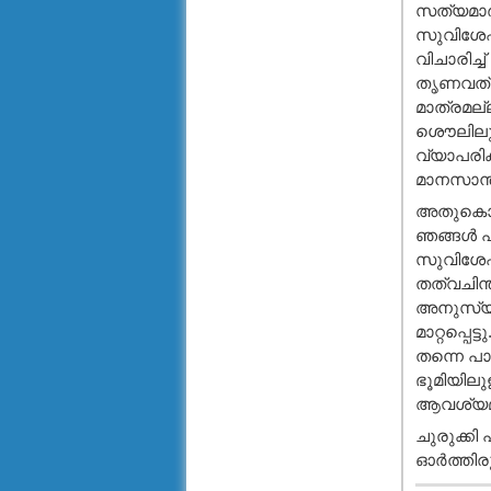
സത്യമാര്
സുവിശേഷ
വിചാരിച്
തൃണവത്ഗണ
മാത്രമല്
ശൌലിലും 
വ്യാപരിക്
മാനസാന്തര
അതുകൊണ്ട
ഞങ്ങള്‍ 
സുവിശേഷത്
തത്വചിന്ത
അനുസ്യൂത
മാറ്റപ്പെ
തന്നെ പാറ
ഭൂമിയില
ആവശ്യമാണ
ചുരുക്കി 
ഓര്‍ത്തിര