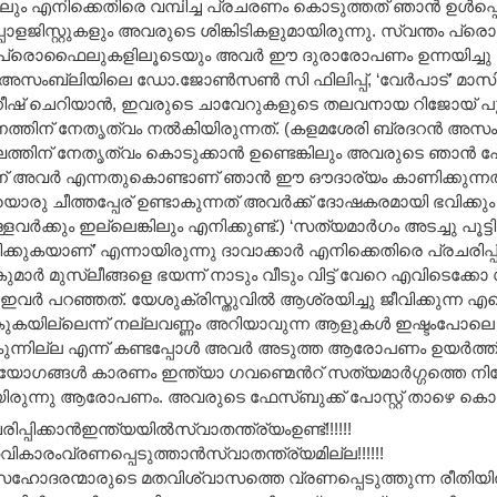
ും എനിക്കെതിരെ വമ്പിച്ച പ്രചരണം കൊടുത്തത് ഞാന്‍ ഉള്‍പ്പെട്
ോളജിസ്റ്റുകളും അവരുടെ ശിങ്കിടികളുമായിരുന്നു. സ്വന്തം പ
് പ്രൊഫൈലുകളിലൂടെയും അവര്‍ ഈ ദുരാരോപണം ഉന്നയിച്ചു 
 അസംബ്ലിയിലെ ഡോ.ജോണ്‍സണ്‍ സി ഫിലിപ്പ്, ‘വേര്‍പാട്’ മാ
് ചെറിയാന്‍, ഇവരുടെ ചാവേറുകളുടെ തലവനായ റിജോയ് പൂ
്തിന് നേതൃത്വം നല്‍കിയിരുന്നത്. (കളമശേരി ബ്രദറന്‍ അസംബ്
തിന് നേതൃത്വം കൊടുക്കാന്‍ ഉണ്ടെങ്കിലും അവരുടെ ഞാന്‍ 
ണ് അവര്‍ എന്നതുകൊണ്ടാണ് ഞാന്‍ ഈ ഔദാര്യം കാണിക്കുന്ന
രു ചീത്തപ്പേര് ഉണ്ടാകുന്നത് അവര്‍ക്ക് ദോഷകരമായി ഭവിക്കു
വര്‍ക്കും ഇല്ലെങ്കിലും എനിക്കുണ്ട്.) ‘സത്യമാര്‍ഗം അടച്ചു പൂട്ടി
ിക്കുകയാണ്’ എന്നായിരുന്നു ദാവാക്കാര്‍ എനിക്കെതിരെ പ്രചരിപ്പിച
ുമാര്‍ മുസ്ലീങ്ങളെ ഭയന്ന് നാടും വീടും വിട്ട് വേറെ എവിടെക്കോ സ
ഇവര്‍ പറഞ്ഞത്. യേശുക്രിസ്തുവില്‍ ആശ്രയിച്ചു ജീവിക്കുന്ന എ
കുകയില്ലെന്ന് നല്ലവണ്ണം അറിയാവുന്ന ആളുകള്‍ ഇഷ്ടംപ
ുന്നില്ല എന്ന് കണ്ടപ്പോള്‍ അവര്‍ അടുത്ത ആരോപണം ഉയര്‍ത്ത
ോഗങ്ങള്‍ കാരണം ഇന്ത്യാ ഗവണ്മെന്‍റ് സത്യമാര്‍ഗ്ഗത്തെ നിര
രുന്നു ആരോപണം. അവരുടെ ഫേസ്ബുക്ക് പോസ്റ്റ്‌ താഴെ കൊടുക
പ്പിക്കാന്‍ഇന്ത്യയില്‍സ്വാതന്ത്ര്യംഉണ്ട്!!!!!!
ികാരംവ്രണപ്പെടുത്താന്‍സ്വാതന്ത്ര്യമില്ല!!!!!!
സഹോദരന്മാരുടെ മതവിശ്വാസത്തെ വ്രണപ്പെടുത്തുന്ന രീതിയ