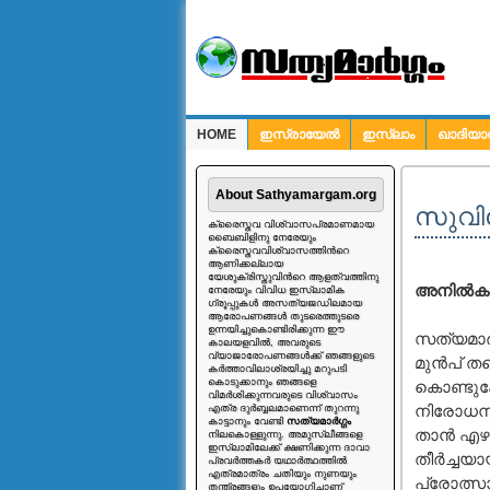
HOME
ഇസ്രായേല്‍
ഇസ്ലാം
ഖാദിയാ
ചോദ്യങ്ങള്‍
About Sathyamargam.org
സുവിശ
ക്രൈസ്തവ വിശ്വാസപ്രമാണമായ
ബൈബിളിനു നേരേയും
ക്രൈസ്തവവിശ്വാസത്തിന്‍റെ
ആണിക്കല്ലായ
യേശുക്രിസ്തുവിന്‍റെ ആളത്വത്തിനു
അനില്‍കുമ
നേരേയും വിവിധ ഇസ്ലാമിക
ഗ്രൂപ്പുകള്‍ അസത്യജഡിലമായ
ആരോപണങ്ങള്‍ തുടരെത്തുടരെ
ഉന്നയിച്ചുകൊണ്ടിരിക്കുന്ന ഈ
സത്യമാര്
കാലയളവില്‍, അവരുടെ
വ്യാജാരോപണങ്ങള്‍ക്ക് ഞങ്ങളുടെ
മുന്‍പ് 
കര്‍ത്താവിലാശ്രയിച്ചു മറുപടി
കൊടുക്കാനും ഞങ്ങളെ
കൊണ്ടുപോ
വിമര്‍ശിക്കുന്നവരുടെ വിശ്വാസം
നിരോധനം.
എത്ര ദുര്‍ബ്ബലമാണെന്ന് തുറന്നു
കാട്ടാനും വേണ്ടി
സത്യമാര്‍ഗ്ഗം
താന്‍ എഴ
നിലകൊള്ളുന്നു. അമുസ്ലീങ്ങളെ
ഇസ്ലാമിലേക്ക് ക്ഷണിക്കുന്ന ദാവാ
തീര്‍ച്ച
പ്രവര്‍ത്തകര്‍ യഥാര്‍ത്ഥത്തില്‍
എത്രമാത്രം ചതിയും നുണയും
പ്രോത്സാ
തന്ത്രങ്ങളും ഉപയോഗിച്ചാണ്