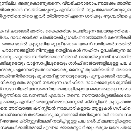
രുന്നില്ല. അതുകൊണ്ടുതന്നെ, വ്യഭിചാരാരോപണമടക്കം അത്യ
ിരെ ഇവര്‍ നടത്തിയപ്പോഴും എനിക്കതില്‍ ഒട്ടും ആശ്ചര്യവുമുണ്ട
‍ഗ്ഗത്തിനെതിരെ ഇവര്‍ തിരിഞ്ഞത് എന്നെ ശരിക്കും ആശ്ചര്യപ്പ
 വിഷയങ്ങള്‍ മാത്രം കൈകാര്യം ചെയ്യുന്ന മലയാളത്തിലെ ഏക
ം. ദാവാക്കാര്‍ക്ക്, പ്രത്യേകിച്ച് ഗള്‍ഫ് രാജ്യങ്ങള്‍ കേന്ദ്രീകരിച്ച
ൊണ്ടയില്‍ കുടുങ്ങിയ മുള്ള് പോലെയാണ് സത്യമാര്‍ഗത്തില്‍
്രമാണങ്ങളില്‍ നിന്നുള്ള തെളിവുകള്‍ സഹിതം ഉദ്ധരിക്കുന്ന 
കളയാനും പറ്റാത്ത സ്ഥിതിയിലാണ് അവര്‍ ഉണ്ടായിരുന്നത്. ഫോണില
കിലൂടെയും വാട്ട്സാപ്പിലൂടെയും ഗള്‍ഫ്‌ രാജ്യങ്ങളിലുള്ള 
ാരും എന്നോട് ഇങ്ങനെയൊരു സൈറ്റ്‌ തുടങ്ങിയതില്‍ അകൈതവമ
അക്ബറിന്‍റെയും മുഹമ്മദ്‌ ഈസയുടെയും പുസ്തകങ്ങള്‍ വായിച്ച്
ാനികളെ മതം മാറ്റാന്‍ നടക്കുന്ന ഗള്‍ഫിലെ ദാവാക്കാരുടെ മുന്നില
ാന്‍ സഭാ വ്യത്യാസമെന്യേ മലയാളികളായ ദൈവമക്കളെ സഹായിച്
ഗ്ഗത്തിലെ ലേഖനങ്ങള്‍ എല്ലാം തന്നെ. സത്യമാര്‍ഗ്ഗത്തിലെ ലേഖന
ച പലരും എനിക്ക് മെസ്സേജ് അയക്കാറുണ്ട്. ക്രിസ്ത്യന്‍ കുടുംബത്തില
വിനെ അറിയാത്ത ക്രിസ്ത്യന്‍ നാമധാരികളായ ആളുകള്‍ ഗള്‍ഫിലെ
ക്ക് മാറാന്‍ തയ്യാറെടുക്കുന്നതായി അറിയുമ്പോള്‍ തന്നെ സത്യമ
 അവരെ ക്രിസ്തുവിലേക്ക് നയിച്ചിട്ടുള്ള പല ഗള്‍ഫ്‌ മലയാളിക
സഭകള്‍ക്കതീതമായി എല്ലാ ക്രൈസ്തവര്‍ക്കും ഒരുപോലെ പ്രയ