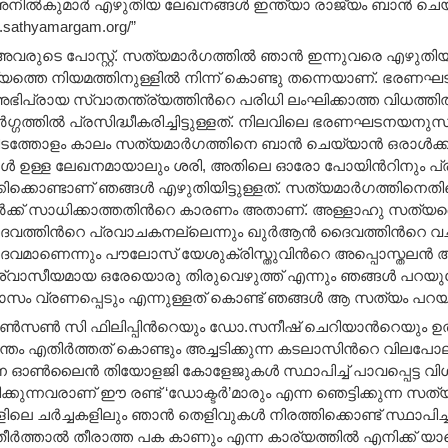
നില്‍കുമാര്‍ എഴുതിയ ലേഖനങ്ങള്‍ ഇന്ത്യാ രാജ്യം ബാന്‍ ചെയ്ത
w.sathyamargam.org/”
ുടെ പോസ്റ്റ്‌. സത്യമാര്‍ഗത്തില്‍ ഞാന്‍ ഇന്നുവരെ എഴുതിയിട്ട
ത്തെ നിയമത്തിനുള്ളില്‍ നിന്ന് കൊണ്ടു തന്നെയാണ്. ഭരണഘടന 
ഭിപ്രായ സ്വാതന്ത്ര്യത്തിന്‍റെ പരിധി ലംഘിക്കാത്ത വിധത്തി
‍ഗ്ഗത്തില്‍ പ്രസിദ്ധീകരിച്ചിട്ടുള്ളത്. നിലവിലെ ഭരണഘടനയനുസര
നിടത്തോളം കാലം സത്യമാര്‍ഗത്തിനെ ബാന്‍ ചെയ്യാന്‍ ഒരാള്‍ക
ള്‍ ഉള്ള ലേഖനമായാലും ശരി, അതിലെ ഓരോ പോയിന്‍റിനും പ്രമ
ിക്കൊണ്ടാണ് ഞങ്ങള്‍ എഴുതിയിട്ടുള്ളത്. സത്യമാര്‍ഗത്തിനെത
ര്‍ക്ക് സാധിക്കാത്തതിന്‍റെ കാരണം അതാണ്‌. അള്ളാഹു സത്യദൈ
്തിന്‍റെ പ്രവാചകനല്ലെന്നും ഖുര്‍ആന്‍ ദൈവത്തിന്‍റെ വച
മാണെന്നും പൗലോസ്‌ യേശുക്രിസ്തുവിന്‍റെ അപ്പൊസ്തലന്‍
വാസീയമായ ഒരേയൊരു തിരുവെഴുത്ത് എന്നും ഞങ്ങള്‍ പറയുമ്പ
സം വ്രണപ്പെടും എന്നുള്ളത് കൊണ്ട് ഞങ്ങള്‍ ആ സത്യം പറയ
‍സണ്‍ സി ഫിലിപ്പിന്‍റെയും ഡോ.സനീഷ് ചെറിയാന്‍റെയും ഉ
തം എതിര്‍ത്തത് കൊണ്ടും അച്ചടിക്കുന്ന കടലാസിന്‍റെ വിലപോല
ന്ന ഓണ്‍ലൈന്‍ തിയോളജി കോളേജുകള്‍ സ്ഥാപിച്ച് പാവപ്പെട്ട വിശ
്കുന്നവരാണ് ഈ രണ്ട് ‘ഡോക്ടര്‍’മാരും എന്ന ഞെട്ടിക്കുന്ന സത്
ളിലെ ചര്‍ച്ചകളിലും ഞാന്‍ തെളിവുകള്‍ നിരത്തിക്കൊണ്ട്‌ സ്ഥാപിച
് തീര്‍ത്താല്‍ തീരാത്ത പക കാണും എന്ന കാര്യത്തില്‍ എനിക്ക