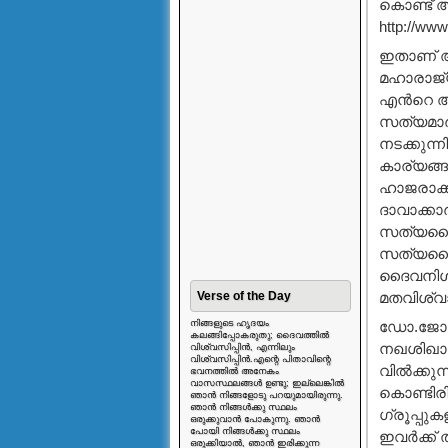
കൊണ്ട് അ
http://ww
ഇതാണ് അവര
മഹാരാജ്യ
എന്‍റെ അ
സത്യമാര്
നടക്കുന്
കാര്യങ്ങ
ഹാജരാക്ക
ദാവാക്കാ
സത്യദൈവത
സത്യദൈവ
ദൈവനിശ്
Verse of the Day
മതവിശ്വാ
നിങ്ങളുടെ ഹൃദയം
ഡോ.ജോണ്
കലങ്ങിപ്പോകരുതു; ദൈവത്തിൽ
നഖശിഖാന്
വിശ്വസിപ്പിൻ, എന്നിലും
വിശ്വസിപ്പിൻ.എന്റെ പിതാവിന്റെ
വില്‍ക്കു
ഭവനത്തിൽ അനേകം
വാസസ്ഥലങ്ങൾ ഉണ്ടു; ഇല്ലെങ്കിൽ
കൊണ്ടിരിക
ഞാൻ നിങ്ങളോടു പറയുമായിരുന്നു.
ഞാൻ നിങ്ങൾക്കു സ്ഥലം
ഗ്രൂപ്പുക
ഒരുക്കുവാൻ പോകുന്നു. ഞാൻ
പോയി നിങ്ങൾക്കു സ്ഥലം
ഇവര്‍ക്ക
ഒരുക്കിയാൽ, ഞാൻ ഇരിക്കുന്ന