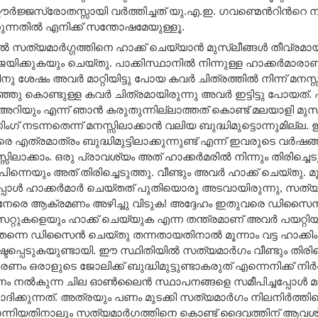
 ഊര്‍ജ്ജസ്രോതസ്സായി വര്‍ത്തിച്ചത് യു.എ.ഇ. ഗവണ്മെന്‍റിന്‍റെ
കുന്നതില്‍ എനിക്ക് സന്തോഷമേയുള്ളൂ.
്‍ സത്യമാര്‍ഗ്ഗത്തിനെ ഹാക്ക് ചെയ്യാന്‍ മുസ്ലീങ്ങള്‍ തീവ്രമായി 
യിക്കുകയും ചെയ്തു. പാക്കിസ്ഥാനില്‍ നിന്നുള്ള ഹാക്കര്‍മാരാണ്
 ശേഷം അവര്‍ മാറ്റിയിട്ടു പോയ കവര്‍ ചിത്രത്തില്‍ നിന്ന് മനസ്സി
്ഞു കൊണ്ടുള്ള കവര്‍ ചിത്രമായിരുന്നു അവര്‍ ഇട്ടിട്ടു പോയത്. പാ
റിയും എന്ന് ഞാന്‍ കരുതുന്നില്ലാത്തത് കൊണ്ട് മലയാളി മുസ്
ംഗ് നടന്നതെന്ന് മനസ്സിലാക്കാന്‍ വലിയ ബുദ്ധിമുട്ടൊന്നുമി
െ എത്രമാത്രം ബുദ്ധിമുട്ടിലാക്കുന്നുണ്ട് എന്ന് ഇവരുടെ വര്‍ഷങ്ങള
സ്സിലാക്കാം. ഒരു പ്രാവശ്യം അത് ഹാക്കര്‍മരില്‍ നിന്നും തിരിച്ചെടു
ിന്നെയും അത് തിരിച്ചെടുത്തു. വീണ്ടും അവര്‍ ഹാക്ക്‌ ചെയ്തു. മൂ
പോള്‍ ഹാക്കര്‍മാര്‍ ചെയ്തത് പുതിയൊരു അടവായിരുന്നു, സത്
േരെ ആക്രമണം അഴിച്ചു വിടുക! അദ്ദേഹം ഇതുവരെ ഡിസൈന്‍ ച
റുകളെയും ഹാക്ക്‌ ചെയ്യുക എന്ന തന്ത്രമാണ് അവര്‍ പയറ്റിയ
തന്നെ ഡിസൈന്‍ ചെയ്തു തന്നതായതിനാല്‍ മൂന്നാം വട്ട ഹാക്കി
പ്പെടുകയുണ്ടായി. ഈ സ്ഥിതിയില്‍ സത്യമാര്‍ഗം വീണ്ടും തിരിച്ചെ
ണം ഒരാളുടെ ജോലിക്ക് ബുദ്ധിമുട്ടുണ്ടാകരുത് എന്നെനിക്ക് നിര്‍ബന
 നല്‍കുന്ന ചില ഓണ്‍ലൈന്‍ സ്ഥാപനങ്ങളെ സമീപിച്ചപ്പോള്
ദിക്കുന്നത്. അത്രയും പണം മുടക്കി സത്യമാര്‍ഗം നിലനിര്‍ത്തി
ോന്നിയതിനാലും സത്യമാര്‍ഗത്തിനെ കൊണ്ട് ദൈവത്തിന് ആവശ