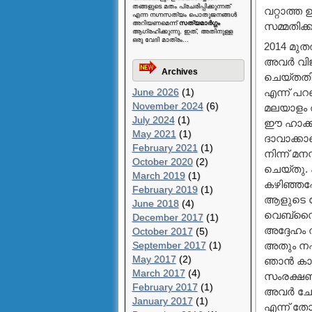
തങ്ങളുടെ മതം പ്രചരിപ്പിക്കുന്നത്
വറ്റാത്ത
എന്ന നഗ്നസത്യം പൊതുജനങ്ങള്‍
അറിയണമെന്ന്
സത്യമാര്‍ഗ്ഗം
സമ്മതിക്
ആഗ്രഹിക്കുന്നു. ഇത്, അതിനുള്ള
ഒരു വേദി മാത്രം...
2014 മുതല
അവര്‍ വിജ
Archives
ചെയ്തതിനു
June 2026
(1)
എന്ന് പറഞ
November 2024
(6)
മലയാളം അ
July 2024
(1)
ഈ ഹാക്കി
May 2021
(1)
ദാവാക്കാര
February 2021
(1)
നിന്ന് മന
October 2020
(2)
ചെയ്തു. പ
March 2019
(1)
കഴിഞ്ഞപ്
February 2019
(1)
ആളുടെ ന
June 2018
(4)
വെബ്സൈറ്
December 2017
(1)
അദ്ദേഹം 
October 2017
(5)
September 2017
(1)
അതും നഷ്ട
May 2017
(2)
ഞാന്‍ കാര
March 2017
(4)
സംരക്ഷണം
February 2017
(1)
അവര്‍ ചോ
January 2017
(1)
എന്ന് ത