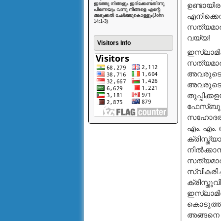
ഇടത്തു നിങ്ങളും ഇരിക്കേണ്ടതിന്നു
ഉണ്ടായി
പിന്നെയും വന്നു നിങ്ങളെ എന്റെ
എനിക്കെത
അടുക്കൽ ചേർത്തുകൊള്ളും(John
14:1-3)
സത്യമാര്
വയ്യ!
Visitors Info
ഇസ്ലാമിക
സത്യമാര്‍ഗ
അവരുടെ ത
അവരുടെ പ
തുപ്പിക്
ഫേസ്ബുക്
സഹോദരന്മ
എം. എം. 
ക്രിസ്ത്യ
നില്‍ക്ക
സത്യമാര്‍
സ്വീകരിച്
ക്രിസ്തു
ഇസ്ലാമിലേ
കൊടുത്ത്
അങ്ങനെ 