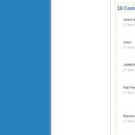
10 Comm
Jomit 
27 April
John
27 April
JAIMO
27 April
Saji Par
27 April
Bijomo
27 April