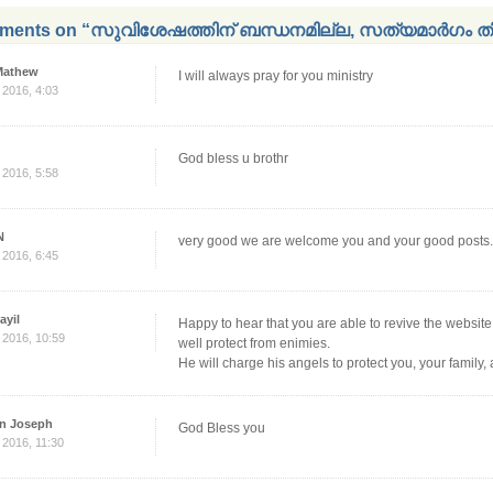
ents on “സുവിശേഷത്തിന് ബന്ധനമില്ല, സത്യമാര്‍ഗം തിരിച്ച
Mathew
I will always pray for you ministry
, 2016, 4:03
God bless u brothr
, 2016, 5:58
N
very good we are welcome you and your good posts
, 2016, 6:45
ayil
Happy to hear that you are able to revive the websit
, 2016, 10:59
well protect from enimies.
He will charge his angels to protect you, your family, 
n Joseph
God Bless you
, 2016, 11:30