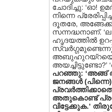
ചോദിച്ചു: ‘ഓ! ഉമ
നിന്നെ പ്രേരിപ്പി
ദൂതരേ, അങ്ങേക്ക
സന്നദ്ധനാണ്. ‘
ഹൃദയത്തില്‍ ഉറപ്
സ്വര്‍ഗ്ഗമുണ്ടെന
അബുഹുറയ്റയെ രണ
അയച്ചിട്ടുണ്ടോ?
പറഞ്ഞു: ‘അങ്ങ്
ജനങ്ങള്‍ (പിന്നെ) 
പ്രവര്‍ത്തിക്കാതെ
അതുകൊണ്ട് പ്രവര
വിട്ടേക്കുക.’ തി