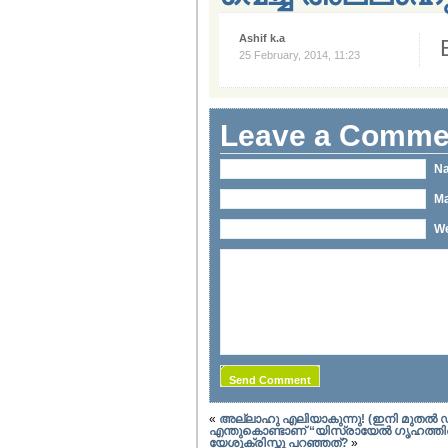
Ashif k.a
25 February, 2014, 11:23
Leave a Comme
Na
Ma
We
«
അല്ലാഹു എലിയാകുന്നു! (ഇനി മുതല്‍ ഡി
എന്തുകൊണ്ടാണ് “യിസ്രായേല്‍ ഗൃഹത്തി
യേശുക്രിസ്തു പറഞ്ഞത്?
»