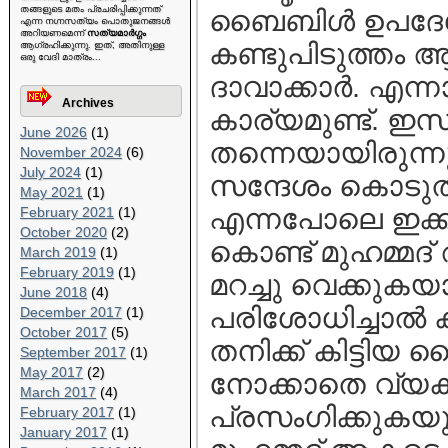
തങ്ങളുടെ മതം പ്രചരിപ്പിക്കുന്നത്
ബൈബിള്‍ ഉപദേശ
എന്ന നഗ്നസത്യം പൊതുജനങ്ങള്‍
അറിയണമെന്ന്
സത്യമാര്‍ഗ്ഗം
കണ്ടുപിടുത്തം 
ആഗ്രഹിക്കുന്നു. ഇത്, അതിനുള്ള
ഒരു വേദി മാത്രം...
ദാവാക്കാര്‍. എന്
Archives
കാര്യമുണ്ട്. ഇ
June 2026
(1)
തന്നെയായിരുന്നു
November 2024
(6)
July 2024
(1)
സന്ദേശം കൊടുത്ത
May 2021
(1)
എന്നപോലെ ഇക്കാര
February 2021
(1)
October 2020
(2)
കൊണ്ട് മുഹമ്മദ്
March 2019
(1)
February 2019
(1)
മറച്ചു വെക്കുകയ
June 2018
(4)
പരിശോധിച്ചാല്‍
December 2017
(1)
October 2017
(5)
തനിക്ക് കിട്ടിയ
September 2017
(1)
May 2017
(2)
നോക്കാതെ വ്യക്
March 2017
(4)
പ്രസംഗിക്കുകയു
February 2017
(1)
January 2017
(1)