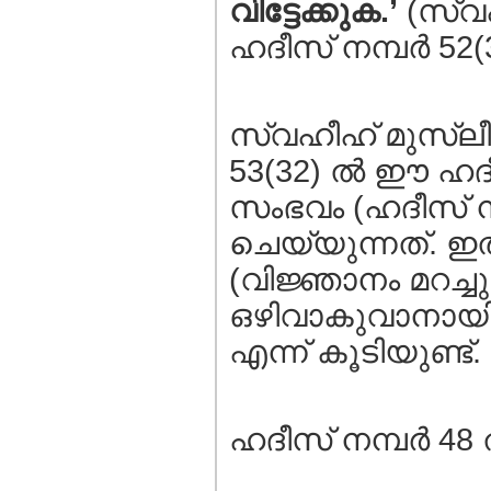
വിട്ടേക്കുക.’
(സ്വഹ
ഹദീസ്‌ നമ്പര്‍ 52(
സ്വഹീഹ് മുസ്ലീം,
53(32) ല്‍ ഈ ഹദീ
സംഭവം (ഹദീസ്‌ നമ
ചെയ്യുന്നത്. ഇ
(വിജ്ഞാനം മറച്ചു വ
ഒഴിവാകുവാനായി 
എന്ന് കൂടിയുണ്ട്.
ഹദീസ്‌ നമ്പര്‍ 4