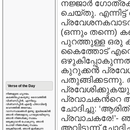
നജ്ജാര്‍ ഗോത്രക
ചെയ്തു. എന്നിട്ട
പ്രവേശനകവാടവുമ
(ഒന്നും തന്നെ) ക
പുറത്തുള്ള ഒരു കി
കൈത്തോട് എന്റെ 
ഒഴുകിപ്പോകുന്നത് 
കുറുക്കന്‍ പ്രവ
പതുങ്ങിക്കടന്നു
Verse of the Day
പ്രവേശിക്കുകയ
നിങ്ങളുടെ ഹൃദയം
പ്രവാചകന്‍റെ അ
കലങ്ങിപ്പോകരുതു; ദൈവത്തിൽ
വിശ്വസിപ്പിൻ, എന്നിലും
വിശ്വസിപ്പിൻ.എന്റെ പിതാവിന്റെ
ചോദിച്ചു: ‘ആര
ഭവനത്തിൽ അനേകം
വാസസ്ഥലങ്ങൾ ഉണ്ടു; ഇല്ലെങ്കിൽ
ഞാൻ നിങ്ങളോടു പറയുമായിരുന്നു.
പ്രവാചകരേ!’- ഞാ
ഞാൻ നിങ്ങൾക്കു സ്ഥലം
ഒരുക്കുവാൻ പോകുന്നു. ഞാൻ
അവിടുന്ന് ചോദിച്ച
പോയി നിങ്ങൾക്കു സ്ഥലം
ഒരുക്കിയാൽ, ഞാൻ ഇരിക്കുന്ന