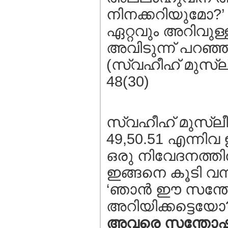
നിനക്കറിയുമോ?
ഏറ്റവും അറിവുള്
അവിടുന്ന് പറഞ്ഞ
(സ്വഹീഹ് മുസ്ലീം
48(30)
സ്വഹീഹ് മുസ്ലീം,
49,50.51 എന്നി
ഒരു നിവേദനത്ത
ഇങ്ങനെ കൂടി വന്നി
‘ഞാന്‍ ഈ സന്ത
അറിയിക്കട്ടെയോ
അവരെ സന്തോഷവാ