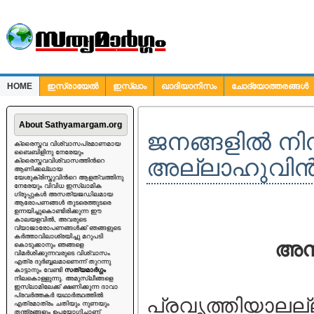
HOME
ഇസ്രായേല്‍
ഇസ്ലാം
ഖാദിയാനിസം
ചോദ്യോത്തരങ്ങള്‍
ചോദ്യങ്ങള്‍
About Sathyamargam.org
ജനങ്ങളില്‍ നിന്
ക്രൈസ്തവ വിശ്വാസപ്രമാണമായ
ബൈബിളിനു നേരേയും
അല്ലാഹുവിന്‍റ
ക്രൈസ്തവവിശ്വാസത്തിന്‍റെ
ആണിക്കല്ലായ
യേശുക്രിസ്തുവിന്‍റെ ആളത്വത്തിനു
നേരേയും വിവിധ ഇസ്ലാമിക
ഗ്രൂപ്പുകള്‍ അസത്യജഡിലമായ
ആരോപണങ്ങള്‍ തുടരെത്തുടരെ
ഉന്നയിച്ചുകൊണ്ടിരിക്കുന്ന ഈ
കാലയളവില്‍, അവരുടെ
വ്യാജാരോപണങ്ങള്‍ക്ക് ഞങ്ങളുടെ
കര്‍ത്താവിലാശ്രയിച്ചു മറുപടി
അനി
കൊടുക്കാനും ഞങ്ങളെ
വിമര്‍ശിക്കുന്നവരുടെ വിശ്വാസം
എത്ര ദുര്‍ബ്ബലമാണെന്ന് തുറന്നു
കാട്ടാനും വേണ്ടി
സത്യമാര്‍ഗ്ഗം
നിലകൊള്ളുന്നു. അമുസ്ലീങ്ങളെ
ഇസ്ലാമിലേക്ക് ക്ഷണിക്കുന്ന ദാവാ
പ്രവര്‍ത്തകര്‍ യഥാര്‍ത്ഥത്തില്‍
പ്രവൃത്തിയാലല്ല
എത്രമാത്രം ചതിയും നുണയും
തന്ത്രങ്ങളും ഉപയോഗിച്ചാണ്