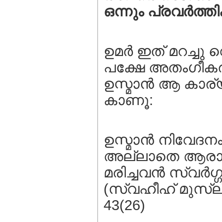
ഒന്നും പ്രവര്‍ത
ഉമര്‍ ഇത് മറച്ചു 
പക്ഷേ അതംഗീകരിച
ഉസ്മാന്‍ ആ കാര്യ
കാണൂ:
ഉസ്മാന്‍ നിവേദ
അല്ലാതെ ആരാധ്
മരിച്ചവന്‍ സ്വര്‍ഗ
(സ്വഹീഹ് മുസ്ലീം
43(26)