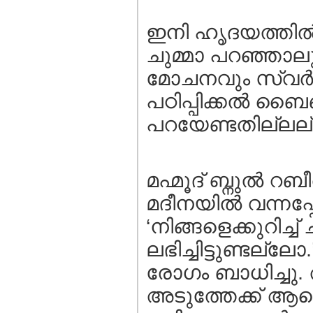
ഇനി ഹൃദയത്തില്‍ 
ചുമ്മാ പറഞ്ഞാല
മോചനവും സ്വര്‍ഗ
പഠിപ്പിക്കല്‍ ബൈ
പറയേണ്ടതില്ലല്
മഹ്മൂദ്‌ ബ്നുല്‍ 
മദീനയില്‍ വന്നപ
‘നിങ്ങളെക്കുറിച്ച
ലഭിച്ചിട്ടുണ്ടല്ല
രോഗം ബാധിച്ചു.
അടുത്തേക്ക്‌ ആള