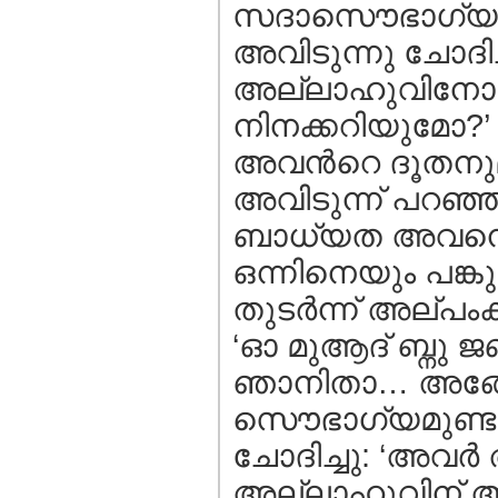
സദാസൌഭാഗ്യമുണ്
അവിടുന്നു ചോദിച്ചു
അല്ലാഹുവിനോടു
നിനക്കറിയുമോ?’
അവന്‍റെ ദൂതനുമാ
അവിടുന്ന് പറഞ്ഞ
ബാധ്യത അവനെ
ഒന്നിനെയും പങ്കു
തുടര്‍ന്ന്‍ അല്പംക
‘ഓ മുആദ് ബ്നു ജ
ഞാനിതാ… അങ്ങേ
സൌഭാഗ്യമുണ്ടായി
ചോദിച്ചു: ‘അവര്‍
അല്ലാഹുവിന് അട