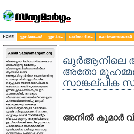
HOME
ഇസ്രായേല്‍
ഇസ്ലാം
ഖാദിയാനിസം
ചോദ്യോത്തരങ്ങള്‍
ചോദ്യങ്ങള്‍
About Sathyamargam.org
ഖുര്‍ആനില
ക്രൈസ്തവ വിശ്വാസപ്രമാണമായ
ബൈബിളിനു നേരേയും
അതോ മുഹമ്മദി
ക്രൈസ്തവവിശ്വാസത്തിന്‍റെ
ആണിക്കല്ലായ
യേശുക്രിസ്തുവിന്‍റെ ആളത്വത്തിനു
സാങ്കല്പിക സൃ
നേരേയും വിവിധ ഇസ്ലാമിക
ഗ്രൂപ്പുകള്‍ അസത്യജഡിലമായ
ആരോപണങ്ങള്‍ തുടരെത്തുടരെ
ഉന്നയിച്ചുകൊണ്ടിരിക്കുന്ന ഈ
കാലയളവില്‍, അവരുടെ
വ്യാജാരോപണങ്ങള്‍ക്ക് ഞങ്ങളുടെ
കര്‍ത്താവിലാശ്രയിച്ചു മറുപടി
കൊടുക്കാനും ഞങ്ങളെ
വിമര്‍ശിക്കുന്നവരുടെ വിശ്വാസം
എത്ര ദുര്‍ബ്ബലമാണെന്ന് തുറന്നു
അനില്‍ കുമാര്‍ വ
കാട്ടാനും വേണ്ടി
സത്യമാര്‍ഗ്ഗം
നിലകൊള്ളുന്നു. അമുസ്ലീങ്ങളെ
ഇസ്ലാമിലേക്ക് ക്ഷണിക്കുന്ന ദാവാ
പ്രവര്‍ത്തകര്‍ യഥാര്‍ത്ഥത്തില്‍
എത്രമാത്രം ചതിയും നുണയും
തന്ത്രങ്ങളും ഉപയോഗിച്ചാണ്