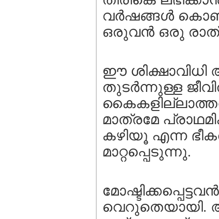
വര്‍ഷങ്ങള്‍ കൊണ
ഒരുവന്‍ ഒരു രാത
ഈ ശിക്ഷാവിധി അ
തുടര്‍ന്നുള്ള ജ
കൈകളില്ലാത്തവ
മാത്രമേ പ്രാഥമി
കഴിയൂ എന്ന ഭീ
മാറ്റപ്പെടുന്നു.
മോഷ്ടിക്കപ്പെട്ട
വെറുതെയായി. അ