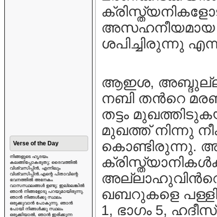
ക്രിസ്ത്യനികളോ
അസഹനീയമായ വേ
ശപിച്ചിരുന്നു എ
ആഇശ, അബ്ദുല്ലാഹ
നബി തന്‍റെ മരണ
തട്ടം മുഖത്തിടു
മുഖത്ത് നിന്നു 
കൊണ്ടിരുന്നു. 
Verse of the Day
നിങ്ങളുടെ ഹൃദയം
ക്രിസ്ത്യാനികള്‍ക
കലങ്ങിപ്പോകരുതു; ദൈവത്തിൽ
വിശ്വസിപ്പിൻ, എന്നിലും
അല്ലാഹുവിന്‍റ
വിശ്വസിപ്പിൻ.എന്റെ പിതാവിന്റെ
ഭവനത്തിൽ അനേകം
വാസസ്ഥലങ്ങൾ ഉണ്ടു; ഇല്ലെങ്കിൽ
ഖബറുകളെ പള്ളിക
ഞാൻ നിങ്ങളോടു പറയുമായിരുന്നു.
ഞാൻ നിങ്ങൾക്കു സ്ഥലം
ഒരുക്കുവാൻ പോകുന്നു. ഞാൻ
1, ഭാഗം 5, ഹദീസ്‌ 
പോയി നിങ്ങൾക്കു സ്ഥലം
ഒരുക്കിയാൽ, ഞാൻ ഇരിക്കുന്ന