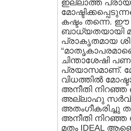
ഇല്ലാത്ത പ്രാ
മോഷ്ടിക്കപ്പെടു
കഷ്ടം തന്നെ. ഈ മ
ബാധ്യതയായി മാ
പ്രാകൃതമായ ശിക
“മാതൃകാപരമാണെ”
ചിന്താശേഷി പണയം 
പ്രയാസമാണ്. മോഷ്
വിധത്തില്‍ മോഷ്ട
അനീതി നിറഞ്ഞ ഒ
അല്ലാഹു സര്‍വ്
അതംഗീകരിച്ചു തരാ
അനീതി നിറഞ്ഞ ശി
മതം IDEAL ആണെന്