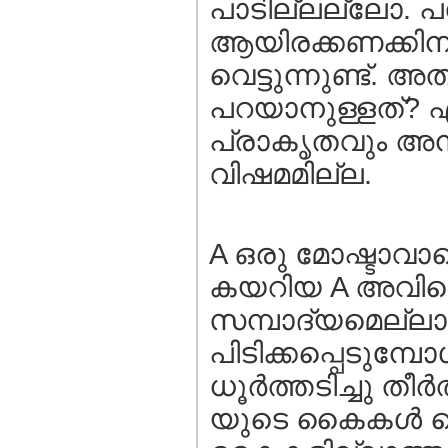
പാടില്ലല്ലോ. പക
ആയിരക്കണക്കിന
വെട്ടുന്നുണ്ട്.
പറയാനുള്ളത്? എ
പ്രാകൃതവും അന
വിഷമമില്ല.
A ഒരു മോഷ്ടാവാണെ
കയറിയ A അവിടെ
സമ്പാദ്യമെല്ലാം മ
പിടിക്കപ്പെടുമ്പോ
ധൂര്‍ത്തടിച്ചു ത
യുടെ കൈകള്‍ വെ