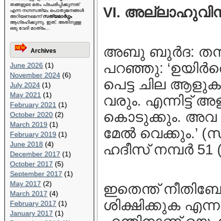
തങ്ങളുടെ മതം പ്രചരിപ്പിക്കുന്നത്
VI. അല്ലാഹുവി
എന്ന നഗ്നസത്യം പൊതുജനങ്ങള്‍
അറിയണമെന്ന്
സത്യമാര്‍ഗ്ഗം
ആഗ്രഹിക്കുന്നു. ഇത്, അതിനുള്ള
ഒരു വേദി മാത്രം...
അബു ബുര്‍ദ: തന്
Archives
പറഞ്ഞു: ‘ഉയിര്‍ത്ത
June 2026
(1)
November 2024
(6)
പെട്ട ചില ആളുക
July 2024
(1)
May 2021
(1)
വരും. എന്നിട്ട് 
February 2021
(1)
കൊടുക്കും. അവ
October 2020
(2)
March 2019
(1)
മേല്‍ വെക്കും.’ 
February 2019
(1)
June 2018
(4)
ഹദീസ്‌ നമ്പര്‍ 51 
December 2017
(1)
October 2017
(5)
September 2017
(1)
May 2017
(2)
ഇതെന്ത് നീതി
March 2017
(4)
ശിക്ഷിക്കുക എന്
February 2017
(1)
January 2017
(1)