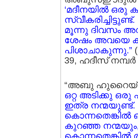
‘മദീനയില്‍ ഒരു ക
സ്വീകരിച്ചിട്ടുണ
മൂന്നു ദിവസം അ
ശേഷം അവയെ കണ
പിശാചാകുന്നു.”
(
39, ഹദീസ്‌ നമ്പര്‍
“അബു ഹുറൈയ്റ 
ഒറ്റ അടിക്കു ഒ
ഇത്ര നന്മയുണ്ട്
കൊന്നതെങ്കില്‍ ഒ
കുറഞ്ഞ നന്മയും,
കൊന്നതെങ്കില്‍ 