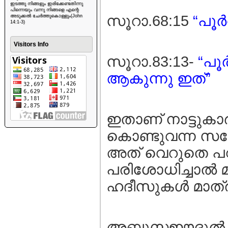
ഇടത്തു നിങ്ങളും ഇരിക്കേണ്ടതിന്നു
പിന്നെയും വന്നു നിങ്ങളെ എന്റെ
സൂറാ.68:15
“പൂര
അടുക്കൽ ചേർത്തുകൊള്ളും(John
14:1-3)
Visitors Info
സൂറാ.83:13-
“പൂ
ആകുന്നു ഇത്”
ഇതാണ് നാട്ടുകാര്
കൊണ്ടുവന്ന സന്ദേ
അത് വെറുതെ പറഞ
പരിശോധിച്ചാല്‍ മ
ഹദീസുകള്‍ മാത്ര
അബുസഈദുല്‍ ഖു