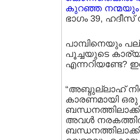
കുറഞ്ഞ നന്മയും ഉ
ഭാഗം 39, ഹദീസ്‌ ന
പാമ്പിനെയും പല
പൂച്ചയുടെ കാര്യ
എന്നറിയണ്ടേ? ഇ
“അബ്ദുല്ലാഹ് നി
കാരണമായി ഒരു സ്ത
ബന്ധനത്തിലാക്
അവള്‍ നരകത്തില്
ബന്ധനത്തിലാക്ക