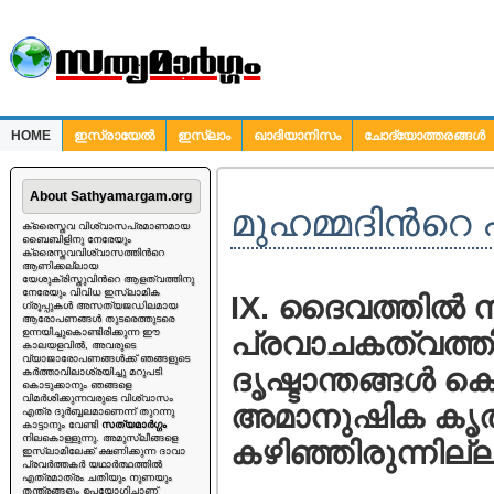
HOME
ഇസ്രായേല്‍
ഇസ്ലാം
ഖാദിയാനിസം
ചോദ്യോത്തരങ്ങള്‍
ചോദ്യങ്ങള്‍
About Sathyamargam.org
മുഹമ്മദിന്‍റെ
ക്രൈസ്തവ വിശ്വാസപ്രമാണമായ
ബൈബിളിനു നേരേയും
ക്രൈസ്തവവിശ്വാസത്തിന്‍റെ
ആണിക്കല്ലായ
യേശുക്രിസ്തുവിന്‍റെ ആളത്വത്തിനു
നേരേയും വിവിധ ഇസ്ലാമിക
IX.
ദൈവത്തില്‍ ന
ഗ്രൂപ്പുകള്‍ അസത്യജഡിലമായ
ആരോപണങ്ങള്‍ തുടരെത്തുടരെ
ഉന്നയിച്ചുകൊണ്ടിരിക്കുന്ന ഈ
പ്രവാചകത്വത്ത
കാലയളവില്‍, അവരുടെ
വ്യാജാരോപണങ്ങള്‍ക്ക് ഞങ്ങളുടെ
ദൃഷ്ടാന്തങ്ങള്‍ ക
കര്‍ത്താവിലാശ്രയിച്ചു മറുപടി
കൊടുക്കാനും ഞങ്ങളെ
വിമര്‍ശിക്കുന്നവരുടെ വിശ്വാസം
അമാനുഷിക കൃത്യ
എത്ര ദുര്‍ബ്ബലമാണെന്ന് തുറന്നു
കാട്ടാനും വേണ്ടി
സത്യമാര്‍ഗ്ഗം
നിലകൊള്ളുന്നു. അമുസ്ലീങ്ങളെ
കഴിഞ്ഞിരുന്നില്ല
ഇസ്ലാമിലേക്ക് ക്ഷണിക്കുന്ന ദാവാ
പ്രവര്‍ത്തകര്‍ യഥാര്‍ത്ഥത്തില്‍
എത്രമാത്രം ചതിയും നുണയും
തന്ത്രങ്ങളും ഉപയോഗിച്ചാണ്