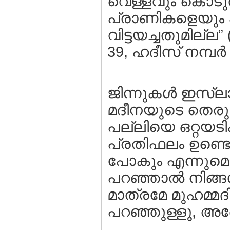
വെള്ളവും കൊടുത്ത
പ്രാണികളെയും പി
വിട്ടയച്ചതുമില്ല
39, ഹദീസ്‌ നമ്പര്‍
ജിന്നുകള്‍ ഇസ്ലാ
മദീനയുടെ തെരുവ
പല്ലിയെ ഒറ്റയടി
പ്രതിഫലം ഉണ്ടെന
പോകും എന്നുമൊക്
പറഞ്ഞാല്‍ നിങ്ങ
മാത്രമേ മുഹമ്മ
പറഞ്ഞുള്ളൂ, അദ്ദ