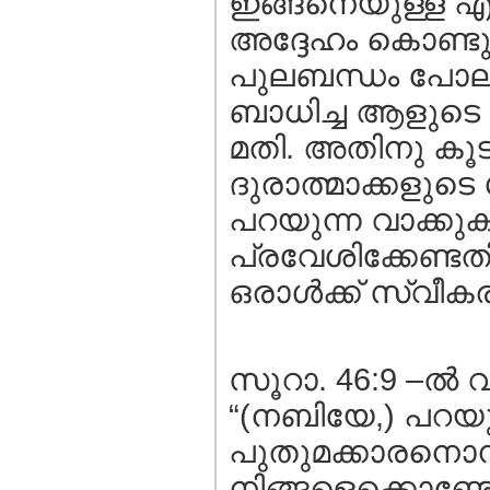
ഇങ്ങനെയുള്ള എ
അദ്ദേഹം കൊണ്ട
പുലബന്ധം പോലു
ബാധിച്ച ആളുടെ 
മതി. അതിനു കൂട
ദുരാത്മാക്കളുടെ ശ
പറയുന്ന വാക്കു
പ്രവേശിക്കേണ്ടത
ഒരാള്‍ക്ക് സ്വീക
സൂറാ. 46:9 –ല്‍
“(നബിയേ,) പറയു
പുതുമക്കാരനൊന്
നിങ്ങളെക്കൊണ്ടോ 