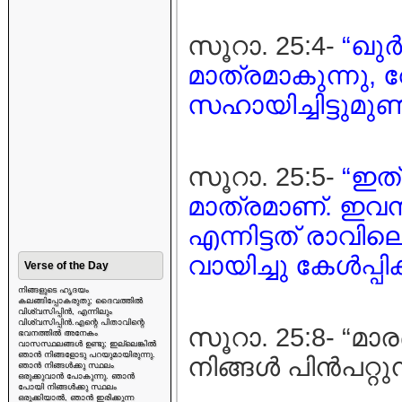
സൂറാ. 25:4-
“ഖുര
മാത്രമാകുന്നു
സഹായിച്ചിട്ടുമുണ്ട
സൂറാ. 25:5-
“ഇത് 
മാത്രമാണ്. ഇവന്‍
എന്നിട്ടത് രാവ
വായിച്ചു കേള്‍പ്പിക
Verse of the Day
നിങ്ങളുടെ ഹൃദയം
കലങ്ങിപ്പോകരുതു; ദൈവത്തിൽ
വിശ്വസിപ്പിൻ, എന്നിലും
വിശ്വസിപ്പിൻ.എന്റെ പിതാവിന്റെ
സൂറാ. 25:8- “മാ
ഭവനത്തിൽ അനേകം
വാസസ്ഥലങ്ങൾ ഉണ്ടു; ഇല്ലെങ്കിൽ
ഞാൻ നിങ്ങളോടു പറയുമായിരുന്നു.
നിങ്ങള്‍ പിന്‍പറ്റു
ഞാൻ നിങ്ങൾക്കു സ്ഥലം
ഒരുക്കുവാൻ പോകുന്നു. ഞാൻ
പോയി നിങ്ങൾക്കു സ്ഥലം
ഒരുക്കിയാൽ, ഞാൻ ഇരിക്കുന്ന