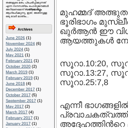
തങ്ങളുടെ മതം പ്രചരിപ്പിക്കുന്നത്
എന്ന നഗ്നസത്യം പൊതുജനങ്ങള്‍
മുഹമ്മദ്‌ അത്ഭുത
അറിയണമെന്ന്
സത്യമാര്‍ഗ്ഗം
ആഗ്രഹിക്കുന്നു. ഇത്, അതിനുള്ള
ഒരു വേദി മാത്രം...
ഭൂരിഭാഗം മുസ്ലീങ
ഖുര്‍ആന്‍ ഈ വിശ
Archives
June 2026
(1)
ആയത്തുകള്‍ നോ
November 2024
(6)
July 2024
(1)
May 2021
(1)
February 2021
(1)
സൂറാ.10:20, സൂറാ
October 2020
(2)
സൂറാ.13:27, സൂറാ
March 2019
(1)
February 2019
(1)
സൂറാ.25:7,8
June 2018
(4)
December 2017
(1)
October 2017
(5)
September 2017
(1)
എന്നീ ഭാഗങ്ങളില്
May 2017
(2)
March 2017
(4)
പ്രവാചകത്വത്ത
February 2017
(1)
അദ്ദേഹത്തിന്‍റെ
January 2017
(1)