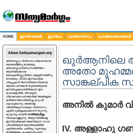
HOME
ഇസ്രായേല്‍
ഇസ്ലാം
ഖാദിയാനിസം
ചോദ്യോത്തരങ്ങള്‍
ചോദ്യങ്ങള്‍
About Sathyamargam.org
ഖുര്‍ആനില
ക്രൈസ്തവ വിശ്വാസപ്രമാണമായ
ബൈബിളിനു നേരേയും
അതോ മുഹമ്മദി
ക്രൈസ്തവവിശ്വാസത്തിന്‍റെ
ആണിക്കല്ലായ
യേശുക്രിസ്തുവിന്‍റെ ആളത്വത്തിനു
സാങ്കല്പിക സൃ
നേരേയും വിവിധ ഇസ്ലാമിക
ഗ്രൂപ്പുകള്‍ അസത്യജഡിലമായ
ആരോപണങ്ങള്‍ തുടരെത്തുടരെ
ഉന്നയിച്ചുകൊണ്ടിരിക്കുന്ന ഈ
കാലയളവില്‍, അവരുടെ
വ്യാജാരോപണങ്ങള്‍ക്ക് ഞങ്ങളുടെ
കര്‍ത്താവിലാശ്രയിച്ചു മറുപടി
അനില്‍ കുമാര്‍ വ
കൊടുക്കാനും ഞങ്ങളെ
വിമര്‍ശിക്കുന്നവരുടെ വിശ്വാസം
എത്ര ദുര്‍ബ്ബലമാണെന്ന് തുറന്നു
കാട്ടാനും വേണ്ടി
സത്യമാര്‍ഗ്ഗം
നിലകൊള്ളുന്നു. അമുസ്ലീങ്ങളെ
ഇസ്ലാമിലേക്ക് ക്ഷണിക്കുന്ന ദാവാ
പ്രവര്‍ത്തകര്‍ യഥാര്‍ത്ഥത്തില്‍
IV. അള്ളാഹു ഗണ
എത്രമാത്രം ചതിയും നുണയും
തന്ത്രങ്ങളും ഉപയോഗിച്ചാണ്