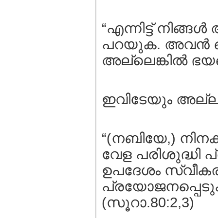
“എന്നിട്ട്‌ നിങ്
പറയുക. അവന്‍ ഒരു
അല്ലെങ്കില്‍ ഭയപ്
ഇവിടേയും അല്
“(നബിയേ,) നിനക്
വേള പരിശുദ്ധി പ്
ഉപദേശം സ്വീകരി
പ്രയോജനപ്പെടു
(സൂറാ.80:2,3)