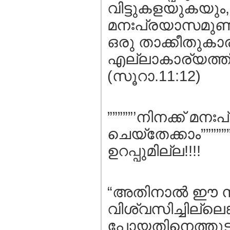
വിട്ടുകളയുകയും, 
മനഃപ്രയാസമുണ്ട
ഒരു താക്കീതുകാര
എല്ലാകാര്യത്തി
(സൂറാ.11:12)
”””””’നിനക്ക്‌ 
ചെയ്തേക്കാം”””
ഉറപ്പുമില്ല!!!!
“അതിനാല്‍ ഈ സന
വിശ്വസിച്ചില്ലെങ്ക
പോയതിനെത്തുടര്‍ന