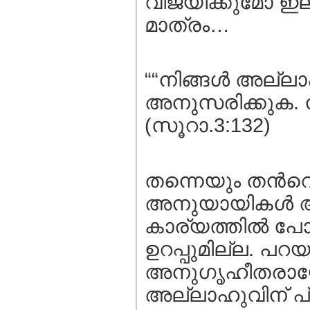
വിജയിക്കുമോ ഇല
മാത്രം…
““നിങ്ങള്‍ അല
അനുസരിക്കുക. ന
(സൂറാ.3:132)
തന്നെയും തന്‍റ
അനുയായികള്‍
കാര്യത്തില്‍ 
ഉറപ്പുമില്ല. പറയു
അനുഗൃഹീതരായേക്
അല്ലാഹുവിന് പ്ര