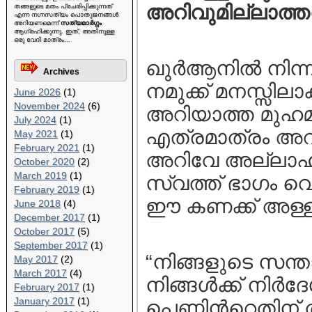
അറിവുമില്ലാത്
തങ്ങളുടെ മതം പ്രചരിപ്പിക്കുന്നത്
എന്ന നഗ്നസത്യം പൊതുജനങ്ങള്‍
അറിയണമെന്ന്
സത്യമാര്‍ഗ്ഗം
ആഗ്രഹിക്കുന്നു. ഇത്, അതിനുള്ള
ഒരു വേദി മാത്രം...
ഖുര്‍ആനില്‍ നിന
Archives
നമുക്ക്‌ മനസ്സി
June 2026
(1)
November 2024
(6)
അറിയാത്ത മുഹമ്മ
July 2024
(1)
എത്രമാത്രം അറ
May 2021
(1)
February 2021
(1)
അറിവേ അല്ലാഹു
October 2020
(2)
March 2019
(1)
സ്വത്ത് ഭാഗം വെ
February 2019
(1)
ഈ കണക്ക് അള്ള
June 2018
(4)
December 2017
(1)
October 2017
(5)
September 2017
(1)
“നിങ്ങളുടെ സന്
May 2017
(2)
March 2017
(4)
നിങ്ങള്‍ക്ക്‌ നിര്
February 2017
(1)
January 2017
(1)
പെണ്ണിന്‍റെതിന