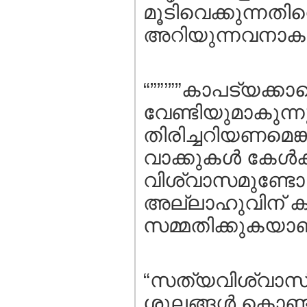
മൂടിവെക്കുന്നതിന
അറിയുന്നവനാകുന്
“””’””കാപട്യക്കാ
വേണ്ടിയുമാകുന്ന
തിരിച്ചറിയണമെ
വാക്കുകള്‍ കേള്
വിശ്വാസമുണ്ടോ 
അല്ലാഹുവിന് ക
സമ്മതിക്കുകയാണ
“സത്യവിശ്വാസി
ശൂലങ്ങള്‍ കൊണ്ടും