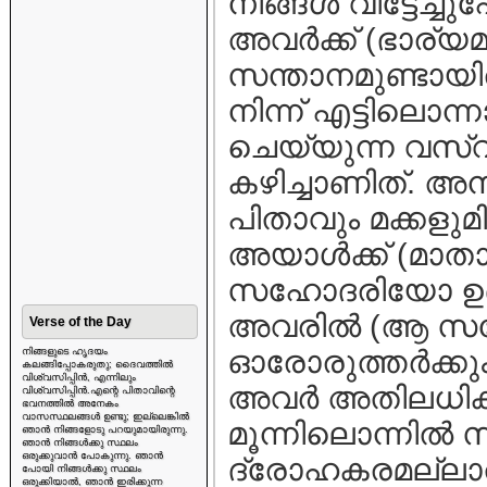
നിങ്ങള്‍ വിട്ടേച്
അവര്‍ക്ക്‌ (ഭാര്യമാര
സന്താനമുണ്ടായിരുന
നിന്ന്‌ എട്ടിലൊന്ന
ചെയ്യുന്ന വസ്വി
കഴിച്ചാണിത്‌. അ
പിതാവും മക്കളുമ
അയാള്‍ക്ക്‌ (
സഹോദരിയോ ഉണ്ട
അവരില്‍ (ആ സ
Verse of the Day
ഓരോരുത്തര്‍ക്കു
നിങ്ങളുടെ ഹൃദയം
കലങ്ങിപ്പോകരുതു; ദൈവത്തിൽ
വിശ്വസിപ്പിൻ, എന്നിലും
അവര്‍ അതിലധികം 
വിശ്വസിപ്പിൻ.എന്റെ പിതാവിന്റെ
ഭവനത്തിൽ അനേകം
വാസസ്ഥലങ്ങൾ ഉണ്ടു; ഇല്ലെങ്കിൽ
മൂന്നിലൊന്നില്‍
ഞാൻ നിങ്ങളോടു പറയുമായിരുന്നു.
ഞാൻ നിങ്ങൾക്കു സ്ഥലം
ഒരുക്കുവാൻ പോകുന്നു. ഞാൻ
ദ്രോഹകരമല്ലാ
പോയി നിങ്ങൾക്കു സ്ഥലം
ഒരുക്കിയാൽ, ഞാൻ ഇരിക്കുന്ന