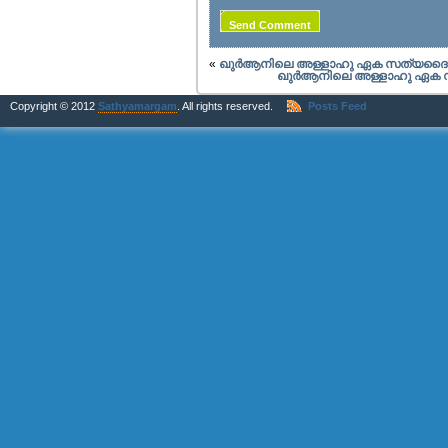
«
ഖുര്‍ആനിലെ അള്ളാഹു ഏക സത്യദൈവമോ 
ഖുര്‍ആനിലെ അള്ളാഹു ഏക സത
Copyright © 2012
Sathyamargam
. All rights reserved.
Posts Feed