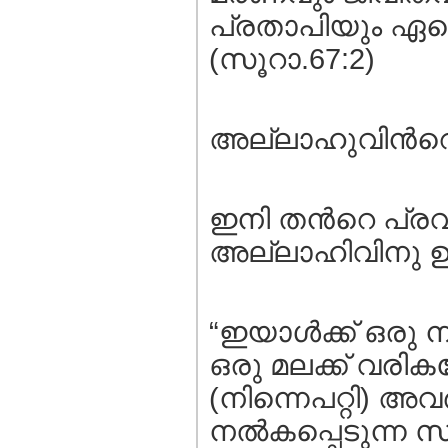
പ്രതാപിയും ഏറെ
(സൂറാ.67:2)
അല്ലാഹുവിന്‍റെ
ഇനി തന്‍റെ പ്ര
അല്ലാഹിവിനു ഉറപ
“ഇയാള്‍ക്ക്‌ ഒര
ഒരു മലക്ക്‌ വരി
(നിന്നെപറ്റി) അവ
നല്‍കപ്പെടുന്ന സ